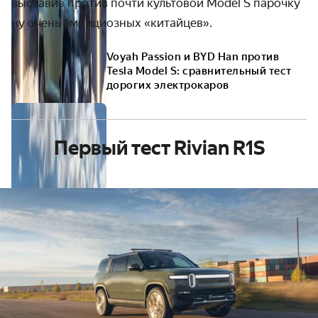
выставив против почти культовой Model S парочку
ну очень амбициозных «китайцев».
Voyah Passion и BYD Han против
Tesla Model S: сравнительный тест
дорогих электрокаров
Первый тест Rivian R1S