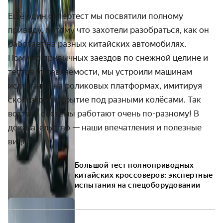
Ещё один супертест мы посвятили полному
приводу, потому что захотели разобраться, как он
работает на разных китайских автомобилях.
Помимо привычных заездов по снежной целине и
тестов управляемости, мы устроили машинам
испытания на роликовых платформах, имитируя
скользкое покрытие под разными колёсами. Так
вот: все системы работают очень по-разному! В
доказательство — наши впечатления и полезные
видео.
Большой тест полноприводных
китайских кроссоверов: экспертные
испытания на спецоборудовании