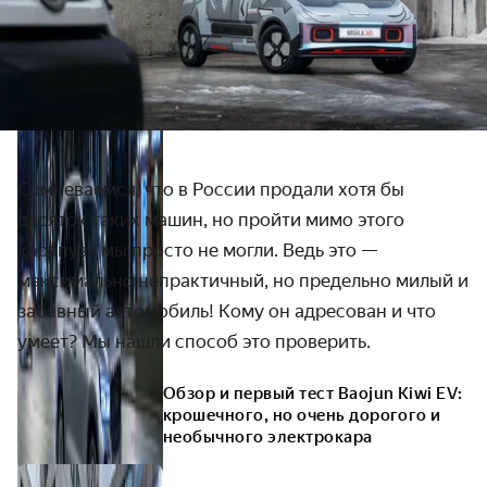
Сомневаемся, что в России продали хотя бы
десяток таких машин, но пройти мимо этого
карапуза мы просто не могли. Ведь это —
максимально непрактичный, но предельно милый и
забавный автомобиль! Кому он адресован и что
умеет? Мы нашли способ это проверить.
Обзор и первый тест Baojun Kiwi EV:
крошечного, но очень дорогого и
необычного электрокара