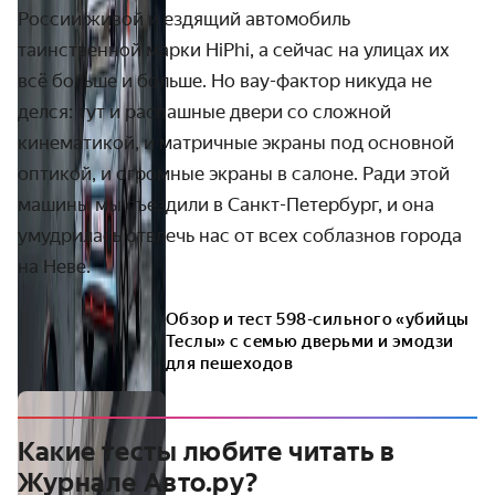
России живой и ездящий автомобиль
таинственной марки HiPhi, а сейчас на улицах их
всё больше и больше. Но вау-фактор никуда не
делся: тут и распашные двери со сложной
кинематикой, и матричные экраны под основной
оптикой, и огромные экраны в салоне. Ради этой
машины мы съездили в Санкт-Петербург, и она
умудрилась отвлечь нас от всех соблазнов города
на Неве.
Обзор и тест 598-сильного «убийцы
Теслы» с семью дверьми и эмодзи
для пешеходов
Какие тесты любите читать в
Журнале Авто.ру?