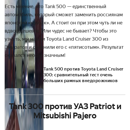
Есть мнение, что Tank 500 — единственный
автомобиль, который сможет заменить россиянам
японский «крузак». А стоит он при этом чуть ли не
вдвое дешевле. Или чудес не бывает? Чтобы это
узнать, мы нашли Toyota Land Cruiser 300 из
Эмиратов и сравнили его с «пятисотым». Результат
оказался неоднозначным!
Tank 500 против Toyota Land Cruiser
300: сравнительный тест очень
больших рамных внедорожников
Tank 300 против УАЗ Patriot и
Mitsubishi Pajero