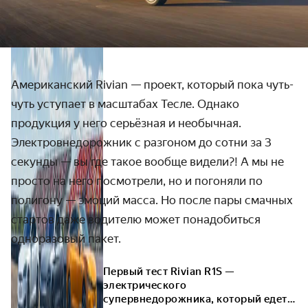
Американский Rivian — проект, который пока чуть-
чуть уступает в масштабах Тесле. Однако
продукция у него серьёзная и необычная.
Электровнедорожник с разгоном до сотни за 3
секунды — вы где такое вообще видели?! А мы не
просто на него посмотрели, но и погоняли по
полигону — эмоций масса. Но после пары смачных
стартов даже водителю может понадобиться
одноразовый пакет.
Первый тест Rivian R1S —
электрического
супервнедорожника, который едет