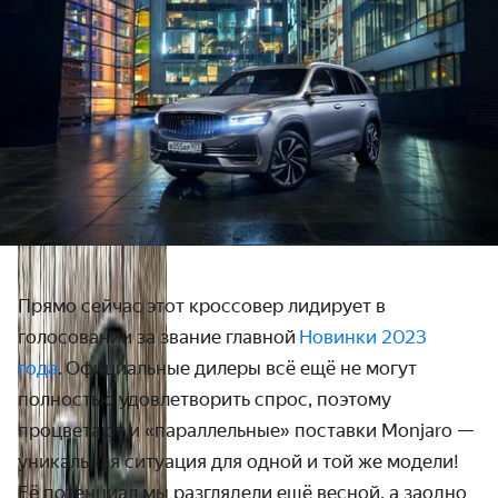
Прямо сейчас этот кроссовер лидирует в
голосовании за звание главной
Новинки 2023
года
.
Официальные дилеры всё ещё не могут
полностью удовлетворить спрос, поэтому
процветают и «параллельные» поставки Monjaro —
уникальная ситуация для одной и той же модели!
Её потенциал мы разглядели ещё весной, а заодно