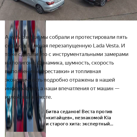
А чуть раньше мы собрали и протестировали пять
седанов, включая перезапущенную Lada Vesta. И
тоже сделали это с инструментальными замерами
на полигоне. Динамика, шумность, скорость
выполнения «переставки» и топливная
экономичность подробно отражены в нашей
инфографике, а наши впечатления от машин —
изложены в тексте.
Битва седанов! Веста против
«китайцев», незнакомой Kia
и старого хита: экспертный
супертест