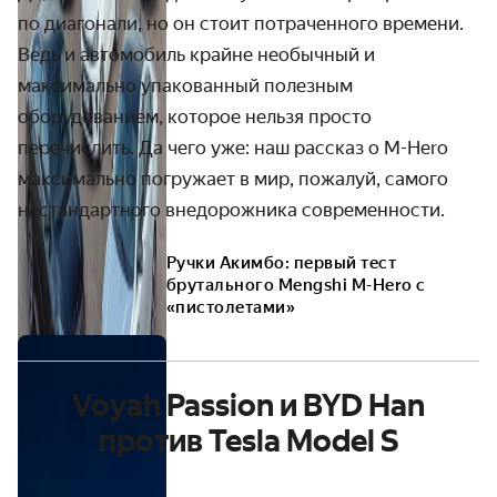
по диагонали, но он стоит потраченного времени.
Ведь и автомобиль крайне необычный и
максимально упакованный полезным
оборудованием, которое нельзя просто
перечислить. Да чего уже: наш рассказ о M-Hero
максимально погружает в мир, пожалуй, самого
нестандартного внедорожника современности.
Ручки Акимбо: первый тест
брутального Mengshi M-Hero с
«пистолетами»
Voyah Passion и BYD Han
против Tesla Model S