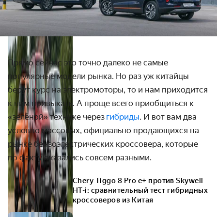
Прямо сейчас это точно далеко не самые
популярные модели рынка. Но раз уж китайцы
берут курс на электромоторы, то и нам приходится
к ним привыкать. А проще всего приобщиться к
«зелёной» технике через
гибриды
. И вот вам два
условно массовых, официально продающихся на
рынке бензоэлектрических кроссовера, которые
по факту оказались совсем разными.
Chery Tiggo 8 Pro e+ против Skywell
HT-i: сравнительный тест гибридных
кроссоверов из Китая