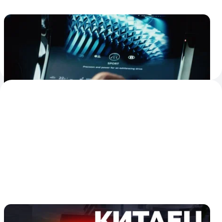
Bentley впервые показала интерьер
электрокроссовера Torcal
Основным лейтмотивом отделки станет ромб, который в
представлении Bentley ассоциируется с бриллиантом
3
28 июля
Тест и обзор GAC S7: гибрида, который
подозрительно хорош