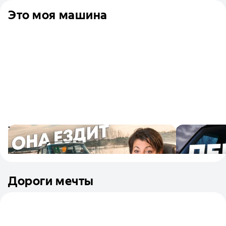
Это моя машина
То самое педалирование?! История о
Старый Rang
скорости и любви к автомобилям
Жизнь с ле
8
1
2 июня
2
6
24 апре
Дороги мечты