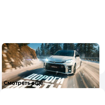
Дороги мечты для смелых: раллийные
спецучастки за рулём Toyota GR Yaris
Ездим на японском хот-хэтче по великолепным дорогам
российского Севера
5
6 мая 2025
Смотреть ещё