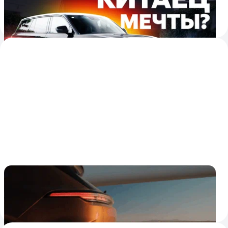
Что собой представляет ещё один конкурент «Лисяна»
24 июля
Электро-Cayenne посоревновался с самым
большим в мире самолётом
Разница в мощности между ними — в 200 раз
2
23 июля