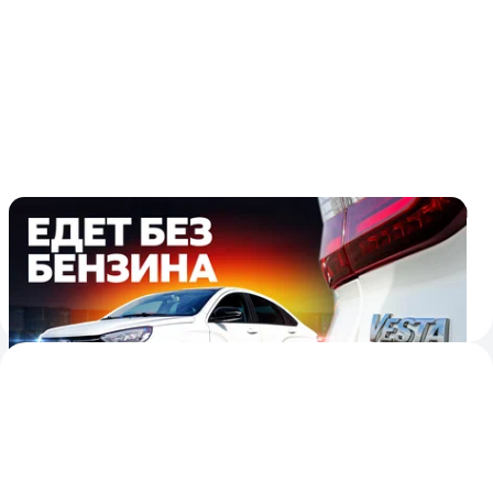
Тест и обзор Vesta CNG: чем примечательна
и кому нужна битопливная версия хита
Изучаем самую необычную «Весту» в официальной
линейке АвтоВАЗа
7
26
31 июля