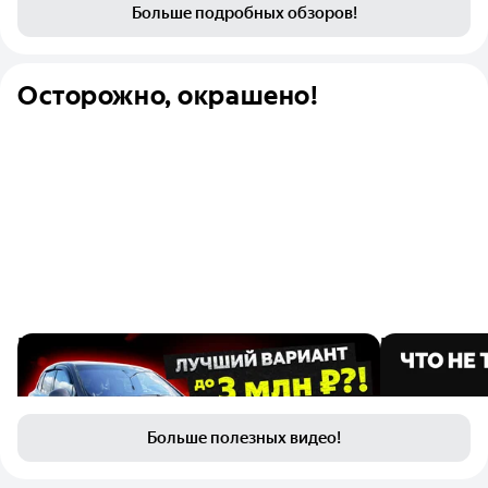
Больше подробных обзоров!
Осторожно, окрашено!
Porsche Cayenne за 2,5 миллиона
Pro Max или
рублей: надо ли его брать?
Tiggo 7 пос
1 июня
4
13
22 мая
Больше полезных видео!