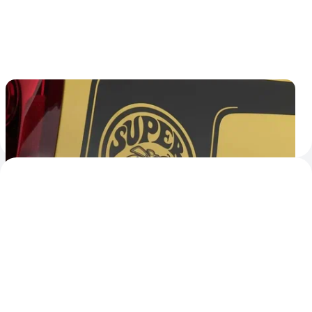
Dodge возродит знаменитую линейку
спорткаров Super Bee
Премьера пройдёт в рамках автоспортивного фестиваля
5
3
29 июля