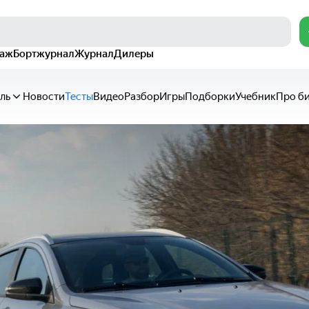
раж
Бортжурнал
Журнал
Дилеры
ль
Новости
Тесты
Видео
Разбор
Игры
Подборки
Учебник
Про б