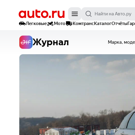
Легковые
Мото
Комтранс
Каталог
Отчёты
Га
Журнал
Марка, моде