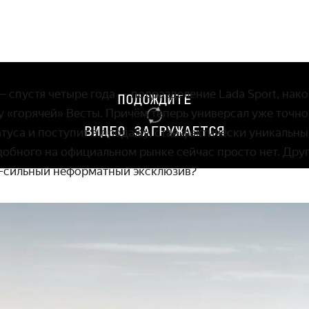
— спустя четыре года — подразделение Lada Sport, нако
ПОДОЖДИТЕ
у «горячей» Весты. Причём теперь универсал уже точн
ВИДЕО ЗАГРУЖАЕТСЯ
атуса и поступит в продажу, став фактически уникальн
обного на официальном рынке сейчас просто нет. Друг
47-сильный неформатный эксклюзив?