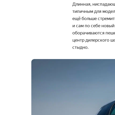
Длинная, ниспадающ
типичным для модел
ещё больше стремите
и сам по себе новы
оборачиваются пеше
центр дилерского шо
стыдно.