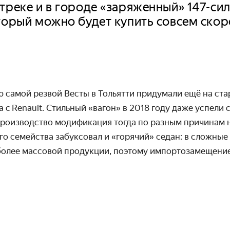
треке и в городе «заряженный» 147-си
торый можно будет купить совсем скор
 самой резвой Весты в Тольятти придумали ещё на ста
 c Renault. Стильный «вагон» в 2018 году даже успели
производство модификация тогда по разным причинам н
го семейства забуксовал и «горячий» седан: в сложные
более массовой продукции, поэтому импортозамещени