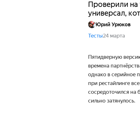
Проверили на 
универсал, ко
Юрий Урюков
Тесты
24 марта
Пятидверную версию
времена партнёрства
однако в серийное 
при рестайлинге все
сосредоточился на 
сильно затянулось.