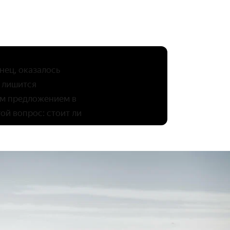
нец, оказалось
о лишится
ым предложением в
ой вопрос: стоит ли