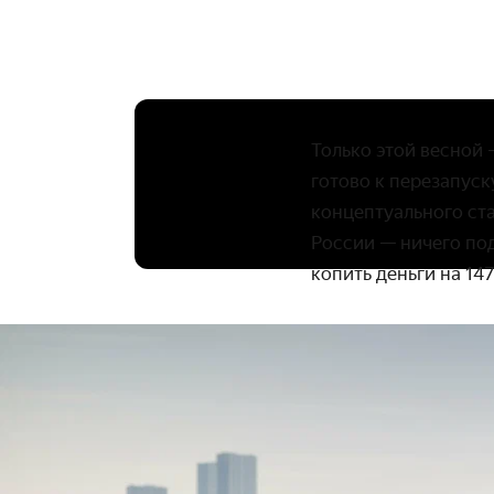
Только этой весной 
готово к перезапуск
концептуального ст
России — ничего под
копить деньги на 1