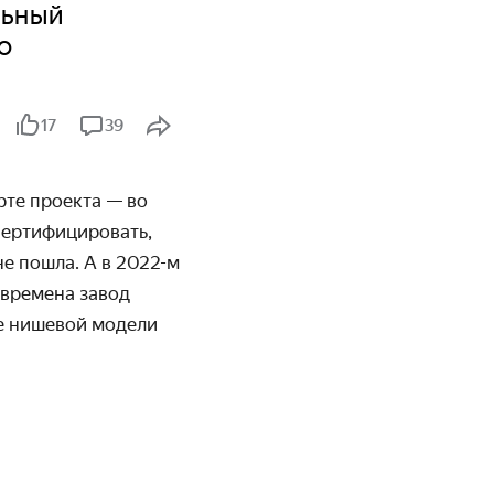
льный
о
17
39
рте проекта — во
 сертифицировать,
е пошла. А в 2022-м
 времена завод
е нишевой модели