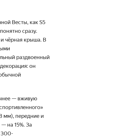
чной Весты, как S5
 понятно сразу.
и чёрная крыша. В
ными
альный раздвоенный
 декорация: он
 обычной
ичнее — вживую
оспортивленного»
8 мм), передние и
— на 15%. За
 300-