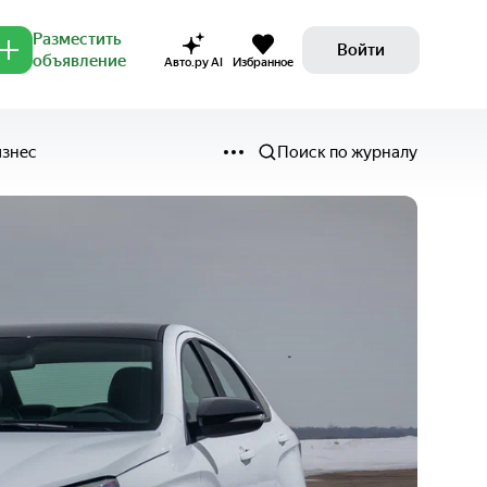
Разместить
Войти
объявление
Авто.ру AI
Избранное
изнес
Поиск по журналу