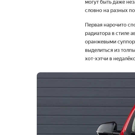
могут быть даже нез
словно на разных п
Первая нарочито спо
радиатора в стиле а
оранжевыми суппорт
выделиться из толп
хот-хэтчи в недалё