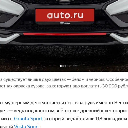
пока существует лишь в двух цветах — белом и чёрном. Особенн
ветная окраска кузова, за которую надо доплатить 30 000 руб
тому первым делом хочется сесть за руль именно Весты
ет — ведь под капотом всё тот же древний «шестнарь»
сии от
Granta Sport
, который выдаёт лишь 118 лошадиных
ильной
Vesta Sport
.