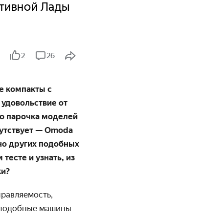
ртивной Лады
2
26
де компакты с
удовольствие от
но парочка моделей
сутствует — Omoda
 но других подобных
тесте и узнать, из
ки?
правляемость,
, подобные машины