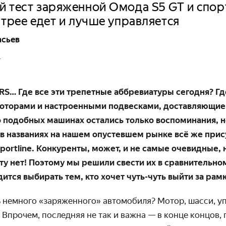
й тест заряженной Омода S5 GT и спо
стрее едет и лучше управляется
асьев
4
и RS… Где все эти трепетные аббревиатуры сегодня? Г
торами и настроенными подвесками, доставляющие 
 подобных машинах остались только воспоминания, 
 в названиях на нашем опустевшем рынке всё же при
Sportline. Конкуренты, может, и не самые очевидные,
у нет! Поэтому мы решили свести их в сравнительном 
ится выбирать тем, кто хочет чуть-чуть выйти за рам
ь немного «заряженного» автомобиля? Мотор, шасси, у
 Впрочем, последняя не так и важна — в конце концов