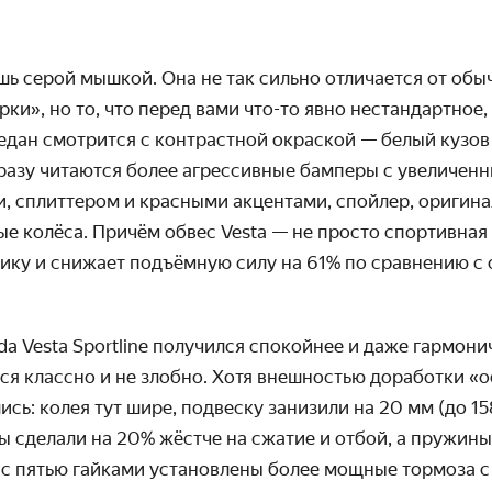
шь серой мышкой. Она не так сильно отличается от обы
рки», но то, что перед вами что-то явно нестандартное,
едан смотрится с контрастной окраской — белый кузов 
разу читаются более агрессивные бамперы с увеличен
, сплиттером и красными акцентами, спойлер, оригин
е колёса. Причём обвес Vesta — не просто спортивная
ику и снижает подъёмную силу на 61% по сравнению с
da Vesta Sportline получился спокойнее и даже гармон
ся классно и не злобно. Хотя внешностью доработки «
ись: колея тут шире, подвеску занизили на 20 мм (до 15
 сделали на 20% жёстче на сжатие и отбой, а пружины 
с пятью гайками установлены более мощные тормоза с