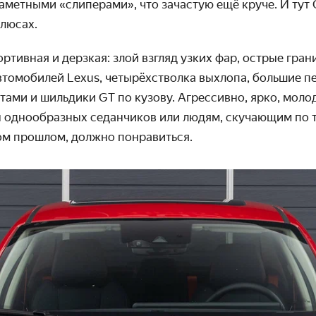
аметными «слиперами», что зачастую ещё круче. И тут
олюсах.
ртивная и дерзкая: злой взгляд узких фар, острые гран
втомобилей Lexus, четырёхстволка выхлопа, большие п
ами и шильдики GT по кузову. Агрессивно, ярко, мо
ы однообразных седанчиков или людям, скучающим по т
ком прошлом, должно понравиться.