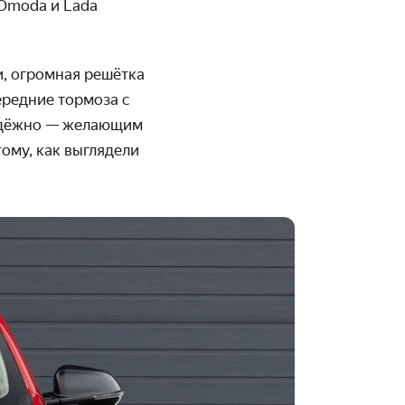
 Omoda и Lada
и, огромная решётка
ередние тормоза с
лодёжно — желающим
ому, как выглядели