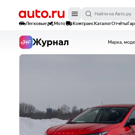
Легковые
Мото
Комтранс
Каталог
Отчёты
Га
Журнал
Марка, моде