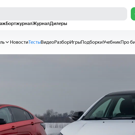
раж
Бортжурнал
Журнал
Дилеры
ль
Новости
Тесты
Видео
Разбор
Игры
Подборки
Учебник
Про б