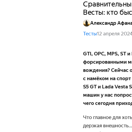
Сравнительны
Весты: кто бы
Александр Афан
Тесты
12 апреля 202
GTI, OPC, MPS, ST 
форсированными мо
вождения? Сейчас о
с намёком на спорт
S5 GT и Lada Vesta 
машин у нас попрост
чего сегодня приход
Что главное для хот
дерзкая внешность…