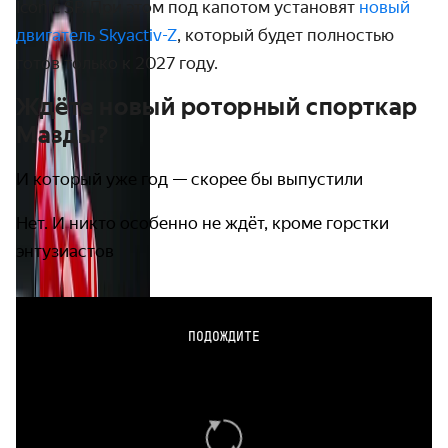
Iconic SP. При этом под капотом установят
новый
двигатель Skyactiv-Z
, который будет полностью
готов только к 2027 году.
Ждёте новый роторный спорткар
Мазды?
И который уже год — скорее бы выпустили
Нет. И никто особенно не ждёт, кроме горстки
энтузиастов
ПОДОЖДИТЕ