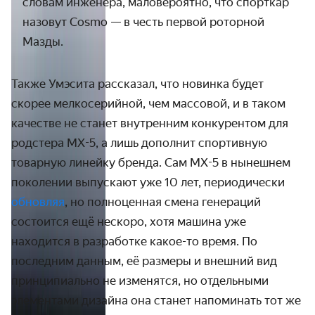
словам инженера, маловероятно, что спорткар
назовут Cosmo — в честь первой роторной
Мазды.
Также Умэсита рассказал, что новинка будет
скорее мелкосерийной, чем массовой, и в таком
качестве не станет внутренним конкурентом для
родстера MX-5, а лишь дополнит спортивную
товарную линейку бренда. Сам MX-5 в нынешнем
поколении выпускают уже 10 лет, периодически
обновляя
, но полноценная смена генераций
состоится ещё нескоро, хотя машина уже
находится в разработке какое-то время. По
последним данным, её размеры и внешний вид
принципиально не изменятся, но отдельными
элементами дизайна она станет напоминать тот же