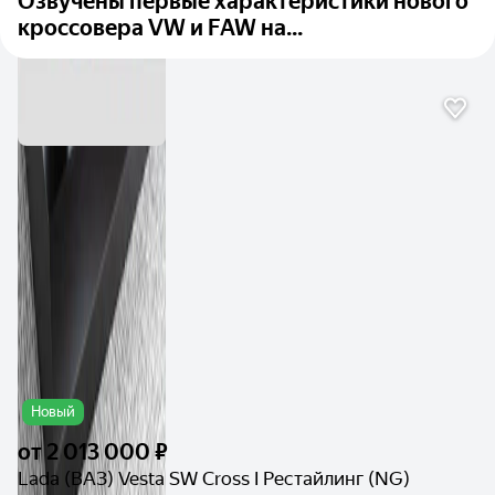
Озвучены первые характеристики нового
кроссовера VW и FAW на...
Новый
от
2 013 000 ₽
Lada (ВАЗ) Vesta SW Cross I Рестайлинг (NG)