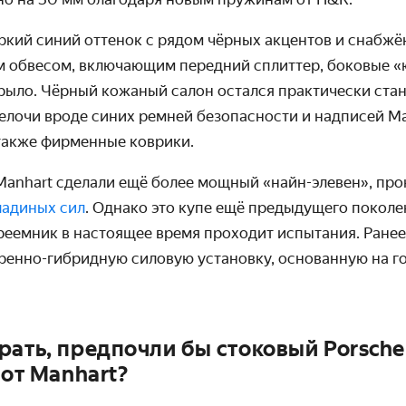
ркий синий оттенок с рядом чёрных акцентов и снабж
 обвесом, включающим передний сплиттер, боковые «
рыло. Чёрный кожаный салон остался практически ст
елочи вроде синих ремней безопасности и надписей Ma
 также фирменные коврики.
Manhart
сделали ещё более мощный «найн-элевен», про
шадиных сил
. Однако это купе ещё предыдущего поколен
преемник в настоящее время проходит испытания. Ране
ренно-гибридную силовую установку, основанную на г
ать, предпочли бы стоковый Porsche 
 от Manhart?