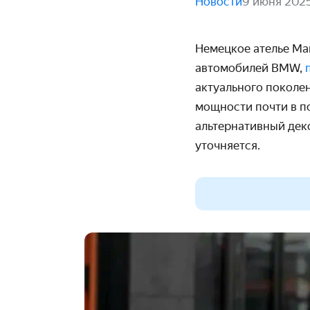
Новости
9 июня 202
Немецкое ателье
Ma
автомобилей BMW,
актуального поколен
мощности почти в п
альтернативный деко
уточняется.