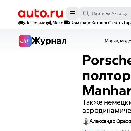
Легковые
Мото
Комтранс
Каталог
Отчёты
Га
Журнал
Марка, моде
Porsche
полтор
Manhar
Также немецк
аэродинамиче
Александр Орех