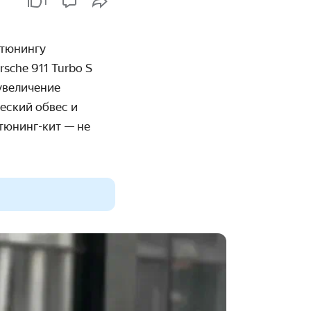
1
 тюнингу
rsche
911
Turbo
S
 увеличение
еский обвес и
 тюнинг-кит — не