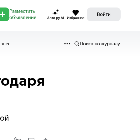
Разместить
Войти
объявление
Авто.ру AI
Избранное
изнес
Поиск по журналу
годаря
кой