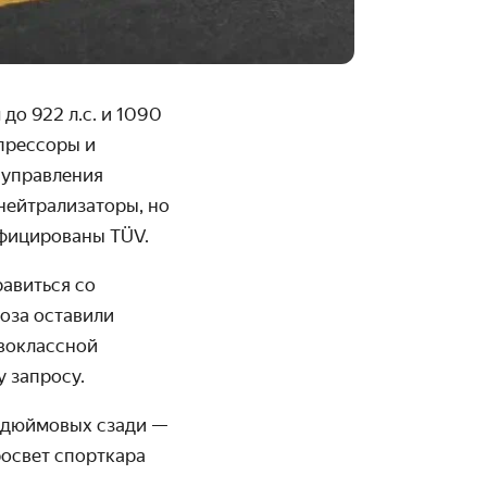
до 922 л.с. и 1090
прессоры и
 управления
нейтрализаторы, но
ифицированы TÜV.
авиться со
оза оставили
рвоклассной
 запросу.
2-дюймовых сзади —
освет спорткара