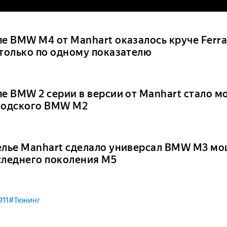
е BMW M4 от Manhart оказалось круче Ferrar
 только по одному показателю
пе BMW 2 серии в версии от Manhart стало 
водского BMW M2
елье Manhart сделало универсал BMW M3 м
следнего поколения М5
911
#Тюнинг