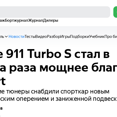
раж
Бортжурнал
Журнал
Дилеры
ль
Новости
Тесты
Видео
Разбор
Игры
Подборки
Учебник
Про б
 911 Turbo S стал в
а раза мощнее бла
t
ие тюнеры снабдили спорткар новым
ским оперением и заниженной подвес
ов