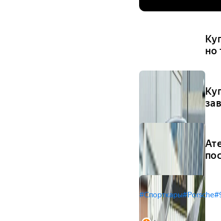
Куп
но
Ку
за
Ат
по
#Спорткары
#Porsche
#