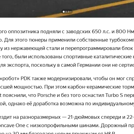
ого оппозитника подняли с заводских 650 л.с. и 800 Нм 
о. Для этого тюнеры применили собственные турбоком
у из нержавеющей стали и перепрограммировали блок
 того, были использованы спортивные каталитические 
для экспорта, поскольку в самой Германии они не серт
«робот» PDK также модернизировали, чтобы он мог спр
осшей мощностью. При этом карбон-керамические торм
t пояснили, что
Porsche
и без того оснастил Turbo S пе
ой, однако её доработка возможна по индивидуальному
 ездит на разноразмерных — 21-дюймовых спереди и 2
oncave One с низкопрофильными шинами. Дорожный пр
о на 30 мм благодаря новым пружинам от H&R.