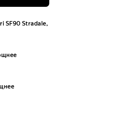
i SF90 Stradale,
мощнее
ощнее