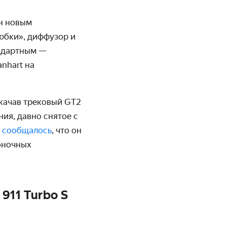
ён новым
юбки», диффузор и
андартным —
nhart на
качав трековый GT2
ия, давно снятое с
е
сообщалось
, что он
оночных
911 Turbo S