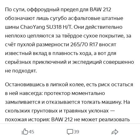
По сути, оффроудный предел для BAW 212
обозначают лишь сугубо асфальтовые штатные
шины ChaoYang SU318 H/T. Они действительно
неплохо цепляются за твёрдое сухое покрытие, за
счёт пухлой размерности 265/70 R17 вносят
известный вклад в плавность хода, а вот для
серьёзных приключений и экспедиций совершенно
не подходят.
Остановившись в липкой колее, есть риск остаться
в ней навсегда: протектор моментально
замыливается и отказывается толкать машину. На
скользких грунтовых и травяных уклонах —
похожая история: BAW 212 не может реализовать
солидный тяговый потенциал, поскольку ему не
45
39
хватает надёжного контакта в любой из четырёх