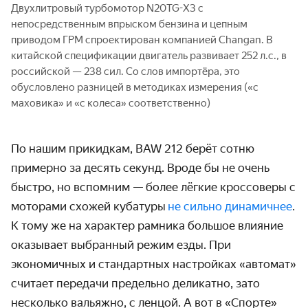
Двухлитровый турбомотор N20TG-X3 с
непосредственным впрыском бензина и цепным
приводом ГРМ спроектирован компанией Changan. В
китайской спецификации двигатель развивает 252 л.с., в
российской — 238 сил. Со слов импортёра, это
обусловлено разницей в методиках измерения («с
маховика» и «с колеса» соответственно)
По нашим прикидкам, BAW 212 берёт сотню
примерно за десять секунд. Вроде бы не очень
быстро, но вспомним — более лёгкие кроссоверы с
моторами схожей кубатуры
не сильно динамичнее
.
К тому же на характер рамника большое влияние
оказывает выбранный режим езды. При
экономичных и стандартных настройках «автомат»
считает передачи предельно деликатно, зато
несколько вальяжно, с ленцой. А вот в «Спорте»