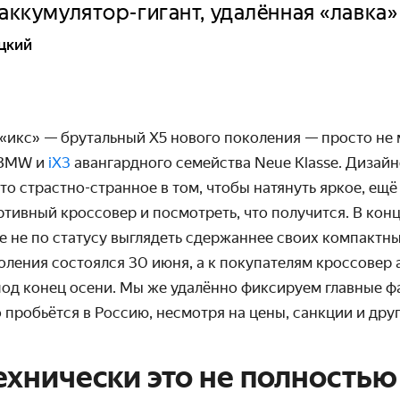
 аккумулятор-гигант, удалённая «лавка»
цкий
«икс» — брутальный X5 нового поколения — просто не 
BMW и
iX3
авангардного семейства Neue Klasse. Дизай
то страстно-странное в том, чтобы натянуть яркое, ещ
тивный кроссовер и посмотреть, что получится. В кон
е не по статусу выглядеть сдержаннее своих компактн
оления состоялся 30 июня, а к покупателям кроссовер
под конец осени. Мы же удалённо фиксируем главные ф
пробьётся в Россию, несмотря на цены, санкции и друг
Технически это не полность