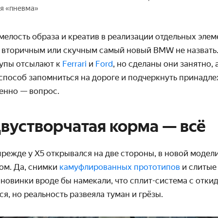
ся «пневма»
смелость образа и креатив в реализации отдельных эле
: вторичным или скучным самый новый BMW не назвать
упы отсылают к
Ferrari
и
Ford
, но сделаны они занятно, 
способ запомниться на дороге и подчеркнуть принадле
енно — вопрос.
Двустворчатая корма — всё
прежде у X5 открывался на две стороны, в новой модел
ом. Да, снимки
камуфлированных прототипов
и слитые 
новинки вроде бы намекали, что сплит-система с отки
, но реальность развеяла туман и грёзы.