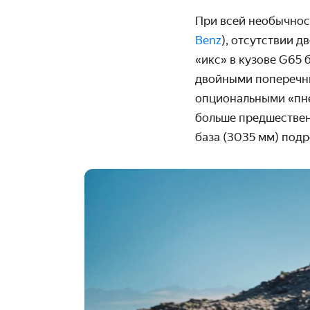
При всей необычнос
Benz
), отсутствии 
«икс» в кузове G65 
двойными поперечны
опциональными «пне
больше предшественн
база (3035 мм) подр