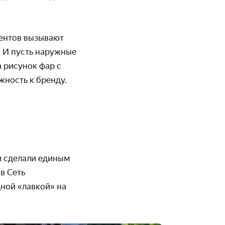
ментов вызывают
. И пусть наружные
а рисунок фар с
жность к бренду.
и сделали единым
в Сеть
дной «лавкой» на