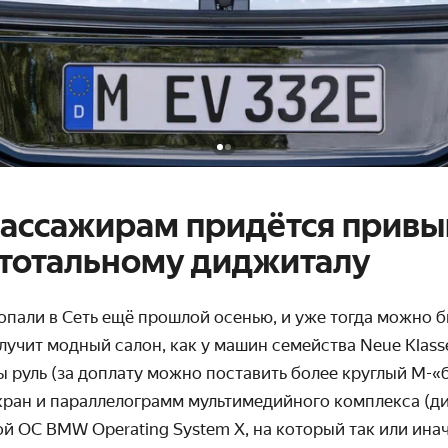
Пассажирам придётся привы
 тотальному диджиталу
пали в Сеть ещё прошлой осенью, и уже тогда можно бы
учит модный салон, как у машин семейства Neue Klass
 руль (за доплату можно поставить более круглый M-«
ран и параллелограмм мультимедийного комплекса (ди
 ОС BMW Operating System X, на который так или инач