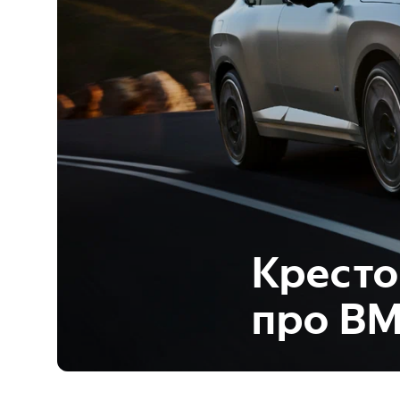
Кресто
про BM