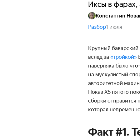
Иксы в фарах,
Константин Нова
Разбор
1 июля
Крупный баварский 
вслед за
«тройкой»
наверняка было что-
на мускулистый спор
авторитетной махин
Показ X5 пятого пок
сборки отправится 
которая непременно 
Факт #1. 