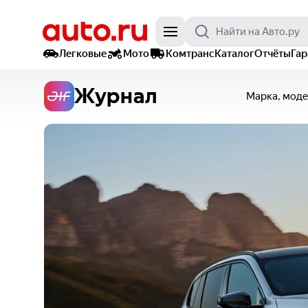
Легковые
Мото
Комтранс
Каталог
Отчёты
Га
Журнал
Марка, моде