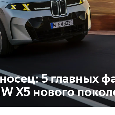
носец: 5 главных ф
W X5 нового покол