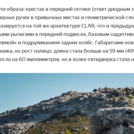
ти образа: крестах в передней оптике (ответ диодным 
дверных ручек в привычных местах и геометрической с
базируется на той же архитектуре CLAR, что и предыду
ми рычагами в передней подвеске, базовым «адаптив
вмой» и подруливанием задних колёс. Габаритами но
ика, но рост налицо: длина стала больше на 59 мм (49
осла на 60 миллиметров, но в холке пятидверка стала н