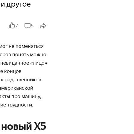
 и другое
7
5
мог не поменяться
неров понять можно:
ё невиданное «лицо»
це концов
ых родственников.
 американской
акты про машину,
ие трудности.
ю новый X5