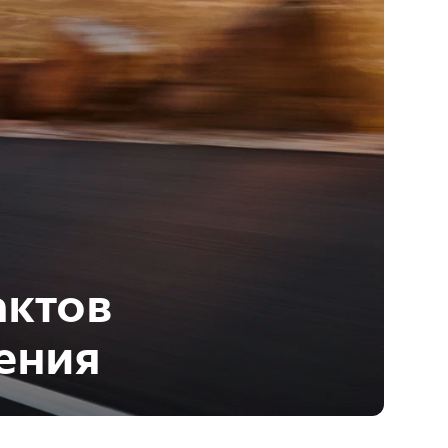
актов
ения