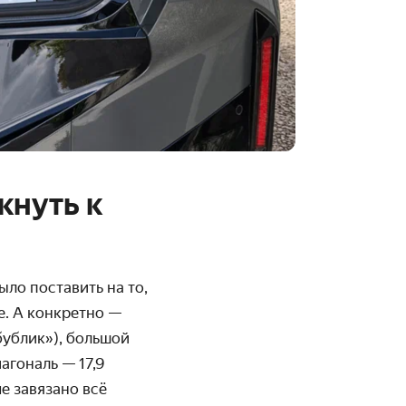
кнуть к
ло поставить на то,
e. А конкретно —
бублик»), большой
агональ — 17,9
е завязано всё