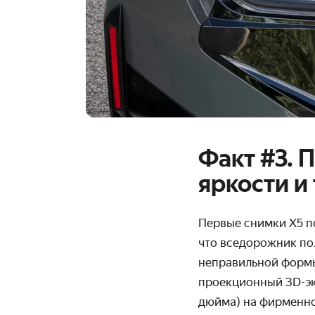
Факт #3. 
яркости и
Первые снимки X5 по
что вседорожник пол
неправильной формы
проекционный 3D-эк
дюйма) на фирменной