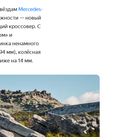
звёздам
Mercedes-
ложности — новый
щий кроссовер. С
ом» и
винка ненамного
94 мм), колёсная
иже на 14 мм.