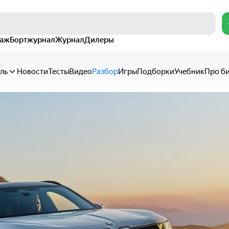
раж
Бортжурнал
Журнал
Дилеры
ль
Новости
Тесты
Видео
Разбор
Игры
Подборки
Учебник
Про б