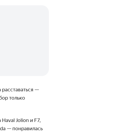
а расставаться —
бор только
aval Jolion и F7,
moda — понравилась