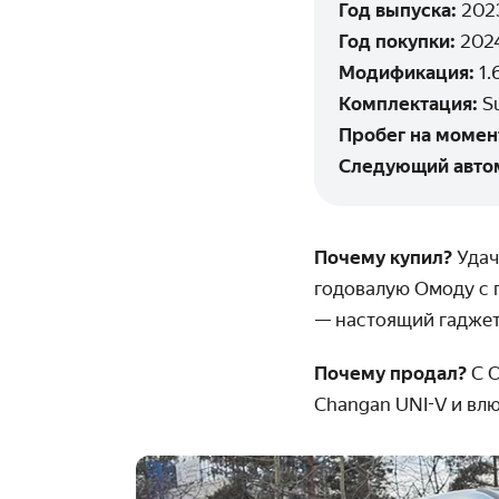
Год выпуска:
202
Год покупки:
202
Модификация:
1.
Комплектация:
S
Пробег на момен
Следующий авто
Почему купил?
Удач
годовалую Омоду с 
— настоящий гаджет
Почему продал?
С 
Changan UNI-V и влю