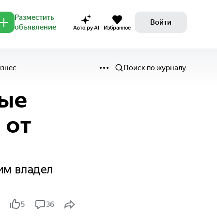
Разместить
Войти
объявление
Авто.ру AI
Избранное
изнес
Поиск по журналу
ные
 от
им владел
5
36