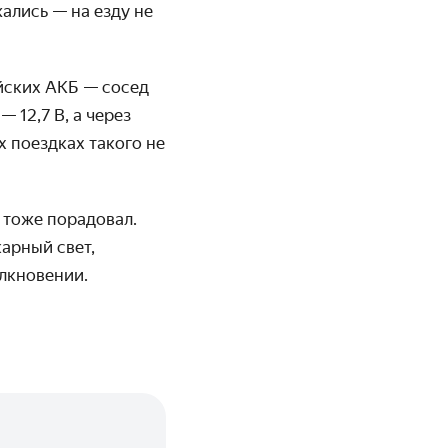
жались — на езду не
айских АКБ — сосед
 12,7 В, а через
х поездках такого не
 тоже порадовал.
арный свет,
олкновении.