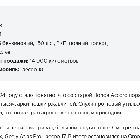
3
4
6 бензиновый, 150 л.с., РКП, полный привод
ctive
т продажи:
14 000 километров
мобиль:
Jaecoo J8
24 году стало понятно, что со старой Honda Accord пор
 тысяч, арки пошли ржавчиной. Слухи про новый утильс
, что пора брать кроссовер с полным приводом.
ы не рассматривал, большой кредит тоже. Смотрел на H
x, Geely Atlas Pro, Jaecoo J7. В итоге остановился на O