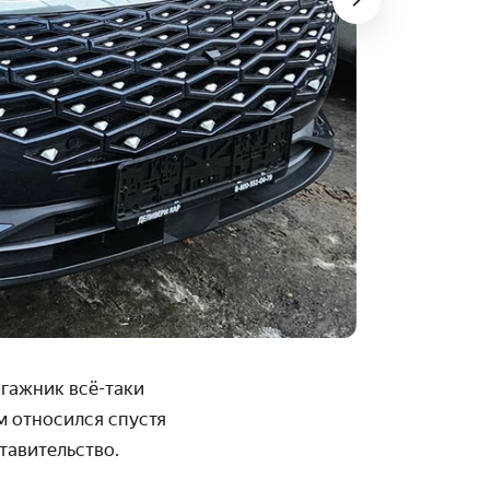
агажник всё-таки
м относился спустя
тавительство.