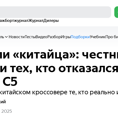
раж
Бортжурнал
Журнал
Дилеры
ль
Новости
Тесты
Видео
Разбор
Игры
Подборки
Учебник
Про б
и «китайца»: чест
 тех, кто отказался
 C5
китайском кроссовере те, кто реально 
кий
я 2025