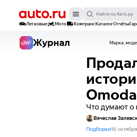
Легковые
Мото
Комтранс
Каталог
Отчёты
Га
Журнал
Марка, моде
Продал
истории
Omoda
Что думают о 
Вячеслав Залевс
Подборки
16 октябр