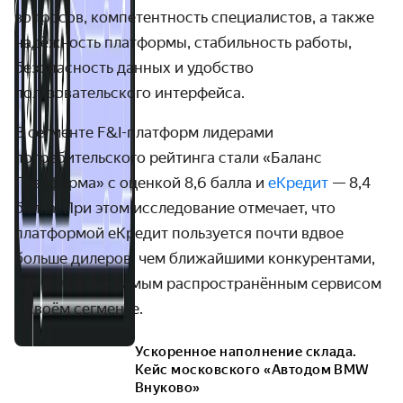
вопросов, компетентность специалистов, а также
надёжность платформы, стабильность работы,
безопасность данных и удобство
пользовательского интерфейса.
В сегменте F&I-платформ лидерами
потребительского рейтинга стали «Баланс
Платформа» с оценкой 8,6 балла и
еКредит
— 8,4
балла. При этом исследование отмечает, что
платформой еКредит пользуется почти вдвое
больше дилеров, чем ближайшими конкурентами,
что делает её самым распространённым сервисом
в своём сегменте.
Ускоренное наполнение склада.
Кейс московского «Автодом BMW
Внуково»