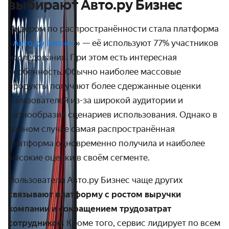
выбирают Авто.ру Бизнес
Лидером по распространённости стала платформа
«
Авто.ру Бизнес
» — её используют 77% участников
исследования. При этом есть интересная
особенность. Обычно наиболее массовые
продукты получают более сдержанные оценки
пользователей из-за широкой аудитории и
разнообразия сценариев использования. Однако в
данном случае самая распространённая
платформа одновременно получила и наиболее
высокие оценки в своём сегменте.
Пользователи Авто.ру Бизнес чаще других
связывают платформу с ростом выручки
компании и сокращением трудозатрат
сотрудников.
Кроме того, сервис лидирует по всем