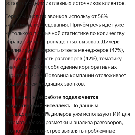
остаются одним из главных источников клиентов.
Сервисы анализа звонков используют 58%
участников исследования. Причём речь идёт уже
не только о привычной статистике по количеству
обращений или пропущенных вызовов. Дилеры
анализируют скорость ответа менеджеров (47%),
продолжительность разговоров (42%), тематику
диалогов (30%) и соблюдение корпоративных
скриптов (26%). Половина компаний отслеживает
общий объём входящих звонков.
Всё чаще к этой работе
подключается
искусственный интеллект.
По данным
исследования, 71% дилеров уже используют ИИ для
автоматической разметки и анализа разговоров,
что позволяет быстрее выявлять проблемные