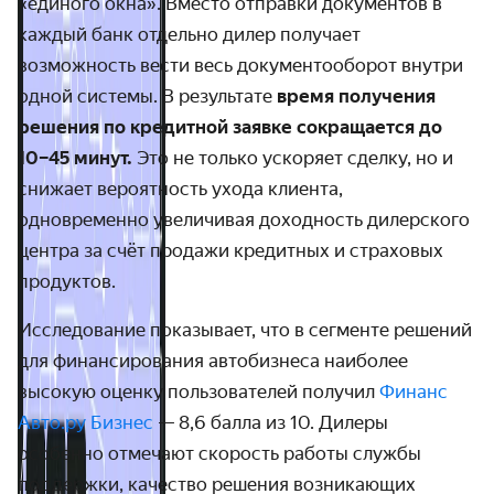
«единого окна». Вместо отправки документов в
каждый банк отдельно дилер получает
возможность вести весь документооборот внутри
одной системы. В результате
время получения
решения по кредитной заявке сокращается до
10–45 минут.
Это не только ускоряет сделку, но и
снижает вероятность ухода клиента,
одновременно увеличивая доходность дилерского
центра за счёт продажи кредитных и страховых
продуктов.
Исследование показывает, что в сегменте решений
для финансирования автобизнеса наиболее
высокую оценку пользователей получил
Финанс
Авто.ру Бизнес
— 8,6 балла из 10. Дилеры
особенно отмечают скорость работы службы
поддержки, качество решения возникающих