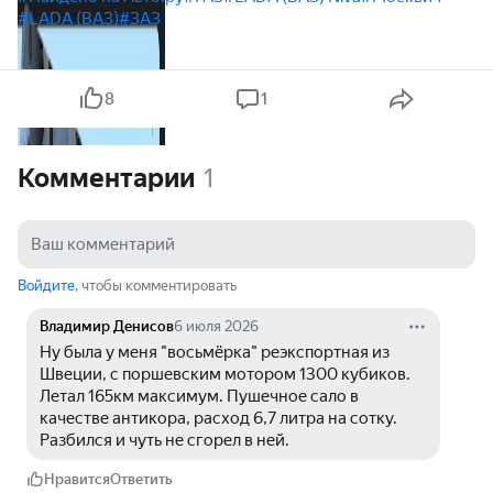
#LADA (ВАЗ)
#ЗАЗ
8
1
Комментарии
1
Войдите
, чтобы комментировать
Владимир Денисов
6 июля 2026
Ну была у меня "восьмёрка" реэкспортная из 
Швеции, с поршевским мотором 1300 кубиков. 
Летал 165км максимум. Пушечное сало в 
качестве антикора, расход 6,7 литра на сотку. 
Разбился и чуть не сгорел в ней.
Нравится
Ответить