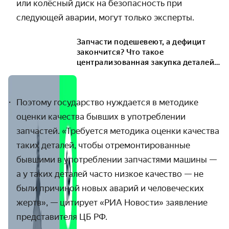
или колёсный диск на безопасность при
следующей аварии, могут только эксперты.
Запчасти подешевеют, а дефицит
закончится? Что такое
централизованная закупка деталей
и зачем она нужна
Поэтому государство нуждается в методике
оценки качества бывших в употреблении
запчастей. «Требуется методика оценки качества
таких деталей, чтобы отремонтированные
бывшими в употреблении запчастями машины —
а у таких деталей часто низкое качество — не
были причиной новых аварий и человеческих
жертв
», — цитирует «РИА Новости» заявление
представителя ЦБ РФ.