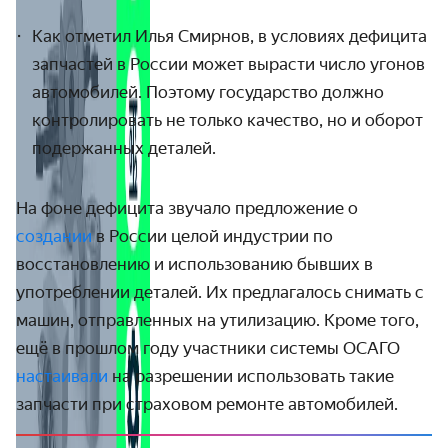
Как отметил Илья Смирнов, в условиях дефицита
запчастей в России может вырасти число угонов
автомобилей. Поэтому государство должно
контролировать не только качество, но и оборот
подержанных деталей.
На фоне дефицита звучало предложение о
создании
в России целой индустрии по
восстановлению и использованию бывших в
употреблении деталей. Их предлагалось снимать с
машин, отправленных на утилизацию. Кроме того,
ещё в прошлом году участники системы ОСАГО
настаивали
на разрешении использовать такие
запчасти при страховом ремонте автомобилей.