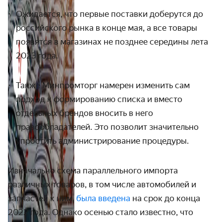
Ожидается, что первые поставки доберутся до
российского рынка в конце мая, а все товары
появятся в магазинах не позднее середины лета
2023 года.
Также Минпромторг намерен изменить сам
подход к формированию списка и вместо
отдельных брендов вносить в него
правообладателей. Это позволит значительно
упростить администрирование процедуры.
Изначально схема параллельного импорта
различных товаров, в том числе автомобилей и
запчастей к ним,
была введена
на срок до конца
2022 года. Однако осенью стало известно, что