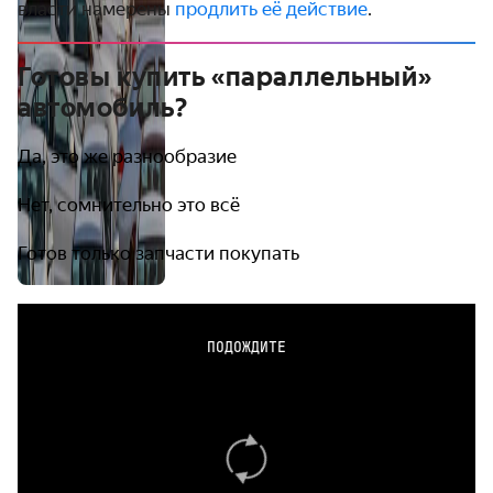
власти намерены
продлить её действие
.
Готовы купить «параллельный»
автомобиль?
Да, это же разнообразие
Нет, сомнительно это всё
Готов только запчасти покупать
ПОДОЖДИТЕ