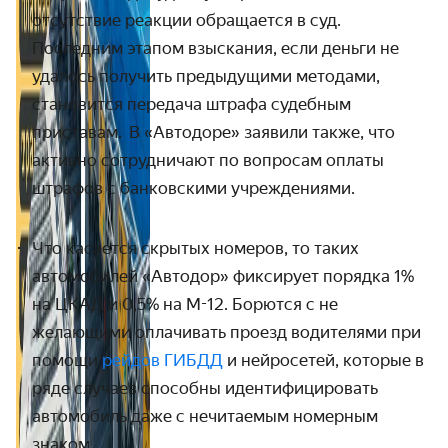
отсутствие реакции обращается в суд.
Последним этапом взыскания, если деньги не
удалось получить предыдущими методами,
становится передача штрафа судебным
приставам.
В «Автодоре» заявили также, что
активно сотрудничают по вопросам оплаты
штрафов с банковскими учреждениями.
Что касается скрытых номеров, то таких
автомобилей «Автодор» фиксирует порядка 1%
на ЦКАД и 0,5% на М-12. Борются с не
желающими оплачивать проезд водителями при
помощи
рейдов ГИБДД
и нейросетей, которые в
ряде случаев способны идентифицировать
автомобиль даже с нечитаемым номерным
знаком.