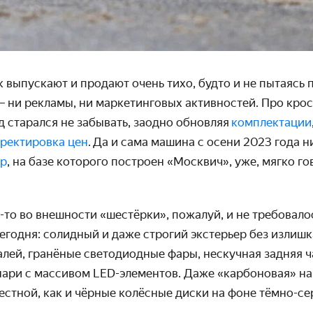
 выпускают и продают очень тихо, будто и не пытаясь
— ни рекламы, ни маркетинговых активностей. Про крос
 старался не забывать, заодно обновляя
комплектации
ректировка цен
. Да и сама машина с осени 2023 года н
ор
, на базе которого построен «Москвич», уже, мягко го
-то во внешности «шестёрки», пожалуй, и не требовало
егодня: солидный и даже строгий экстерьер без излиш
лей, гранёные светодиодные фары, нескучная задняя ч
нари с массивом LED-элементов. Даже «карбоновая» на
стной, как и чёрные колёсные диски на фоне тёмно-се