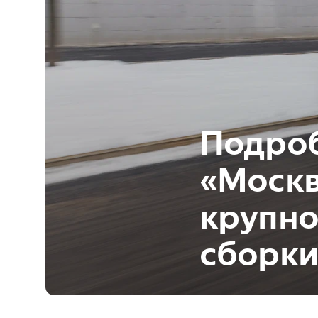
Подроб
«Москв
крупно
сборк