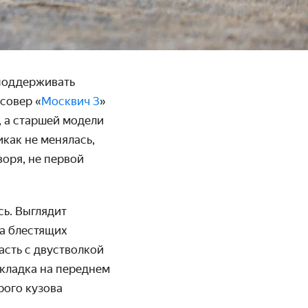
 поддерживать
совер «
Москвич 3
»
, а старшей модели
икак не менялась,
воря, не первой
сь. Выглядит
ка блестящих
асть с двустволкой
кладка на переднем
рого кузова