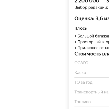
2 200 000 — 3
Выбор редакции:
Оценка: 3,6 и
Плюсы
Большой багажн
Просторный вто
Приличное осна
Стоимость вла
ОСАГО
Каско
ТО за год
Транспортный на
Топливо