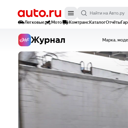
Легковые
Мото
Комтранс
Каталог
Отчёты
Га
Журнал
Марка, моде