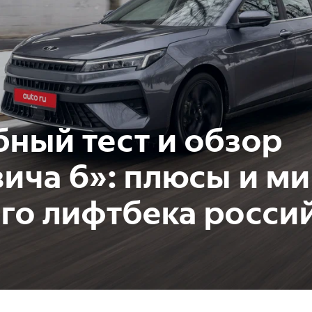
ный тест и обзор
ича 6»: плюсы и м
го лифтбека росси
и