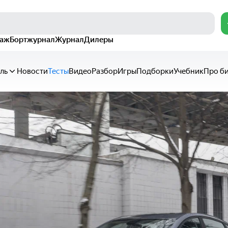
раж
Бортжурнал
Журнал
Дилеры
ль
Новости
Тесты
Видео
Разбор
Игры
Подборки
Учебник
Про б