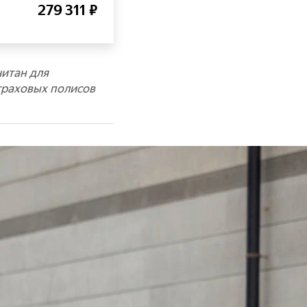
279 311 ₽
читан для
траховых полисов