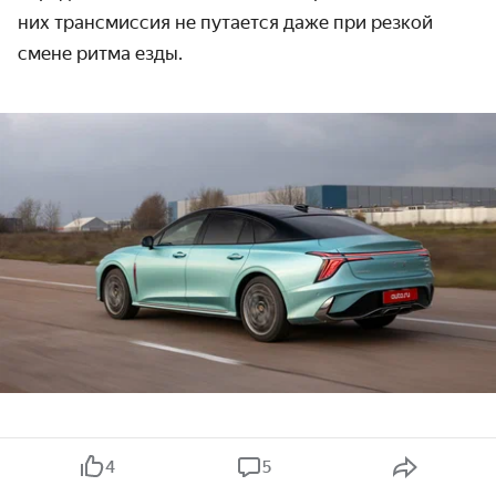
них трансмиссия не путается даже при резкой
смене ритма езды.
Шумоизоляция лифтбека — на очень хорошем
4
5
уровне. При движении по городу в салоне стоит