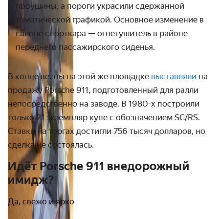
проушины, а пороги украсили сдержанной
тематической графикой. Основное изменение в
салоне спорткара — огнетушитель в районе
переднего пассажирского сиденья.
В конце весны на этой же площадке
выставляли
на
продажу Porsche 911, подготовленный для ралли
непосредственно на заводе. В 1980-х построили
только 21 экземпляр купе с обозначением SC/RS.
Ставки на торгах достигли 756 тысяч долларов, но
сделка не состоялась.
Идёт Porsche 911 внедорожный
имидж?
Да, свежо и ярко