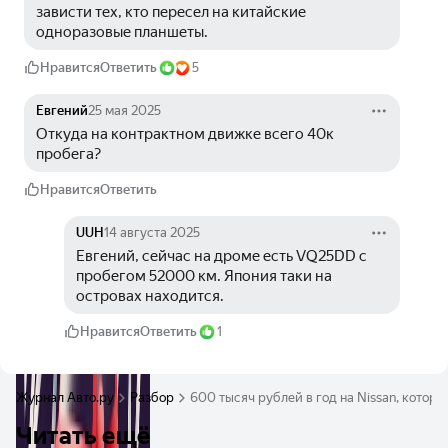
зависти тех, кто пересел на китайские 
одноразовые планшеты.
Нравится
Ответить
5
Евгений
25 мая 2025
Откуда на контрактном движке всего 40к 
пробега?
Нравится
Ответить
UUH
14 августа 2025
Евгений, сейчас на дроме есть VQ25DD с 
пробегом 52000 км. Япония таки на 
островах находится. 
Нравится
Ответить
1
Журнал Авто.ру
Разбор
600 тысяч рублей в год на Nissan, которо
Читать ещё