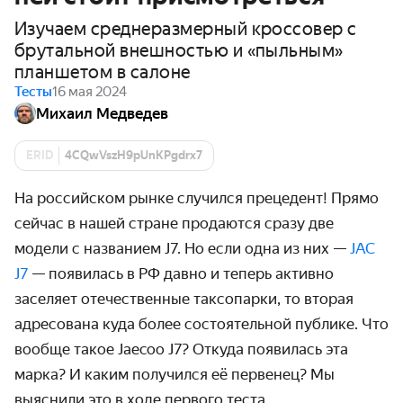
Изучаем среднеразмерный кроссовер с
брутальной внешностью и «пыльным»
планшетом в салоне
Тесты
16 мая 2024
Михаил Медведев
ERID
4CQwVszH9pUnKPgdrx7
На российском рынке случился прецедент! Прямо
сейчас в нашей стране продаются сразу две
модели с названием J7. Но если одна из них —
JAC
J7
— появилась в РФ давно и теперь активно
заселяет отечественные таксопарки, то вторая
адресована куда более состоятельной публике. Что
вообще такое Jaecoo J7? Откуда появилась эта
марка? И каким получился её первенец? Мы
выяснили это в ходе первого теста.