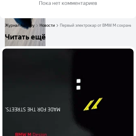
Пока нет комментариев
Журнал Авто.ру
Новости
Первый электрокар от BMW M сохранит 
Читать ещё