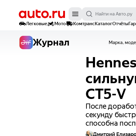
Легковые
Мото
Комтранс
Каталог
Отчёты
Га
Журнал
Марка, моде
Hennes
сильну
CT5-V
После доработ
секунду быстр
способна посп
Дмитрий Елизар