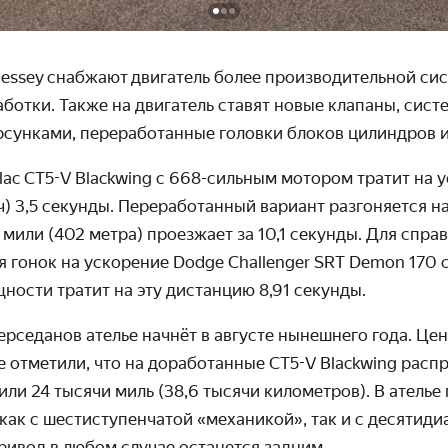
essey
снабжают
двигатель
более производительной си
ботки. Также на двигатель ставят новые клапаны, сист
сунками, переработанные головки блоков цилиндров и
lac CT5-V Blackwing с 668-сильным мотором тратит на 
/ч) 3,5 секунды. Переработанный вариант разгоняется на
 мили (402 метра) проезжает за 10,1 секунды. Для спра
я гонок на ускорение Dodge Challenger SRT Demon 170 
ости тратит на эту дистанцию 8,91 секунды.
рседанов ателье начнёт в августе нынешнего года. Цен
е отметили, что на доработанные CT5-V Blackwing расп
 или 24 тысячи миль (38,6 тысячи километров).
В ателье 
 как с шестиступенчатой
«механикой», так и с десятид
ривод в любом случае останется задним.