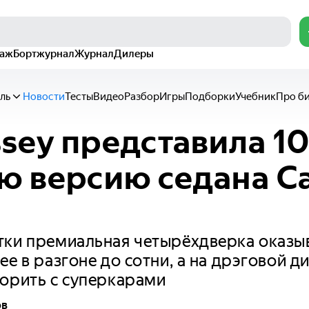
раж
Бортжурнал
Журнал
Дилеры
ль
Новости
Тесты
Видео
Разбор
Игры
Подборки
Учебник
Про б
sey представила 1
ю версию седана Ca
ки премиальная четырёхдверка оказыв
ее в разгоне до сотни, а на дрэговой д
орить с суперкарами
ов