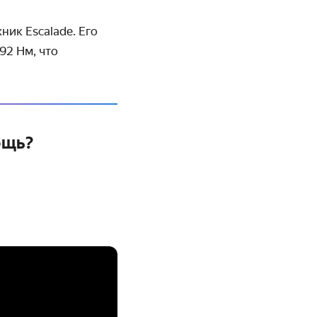
ник Escalade. Его
92 Нм, что
ощь?