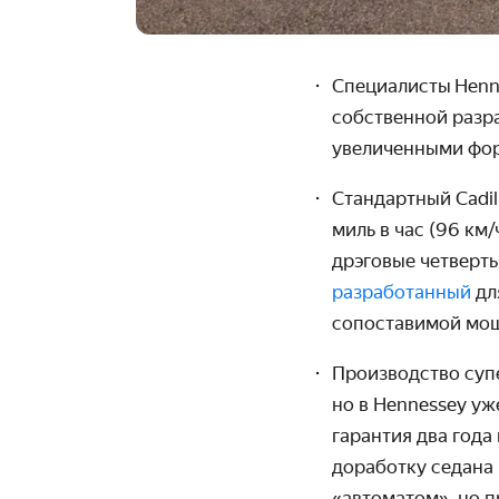
Специалисты
Henn
собственной разра
увеличенными фор
Стандартный Cadil
миль в час (96 км
дрэговые четверть
разработанный
дл
сопоставимой мощн
Производство супе
но в Hennessey уж
гарантия два года
доработку седана
«автоматом», но п