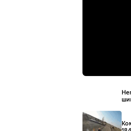
He
ши
Ко
18