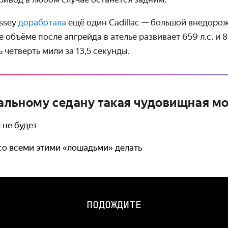
essey
доработала
ещё один Cadillac — большой внедорож
 объёме после апгрейда в ателье развивает 659 л.с. и 8
 четверть мили за 13,5 секунды.
льному седану такая чудовищная м
 не будет
 со всеми этими «лошадьми» делать
ПОДОЖДИТЕ