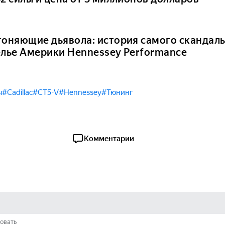
гоняющие дьявола: история самого скандаль
елье Америки Hennessey Performance
ы
#Cadillac
#CT5-V
#Hennessey
#Тюнинг
Комментарии
овать