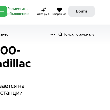
Разместить
Войти
объявление
Авто.ру AI
Избранное
изнес
Поиск по журналу
000-
dillac
ается на
истанции