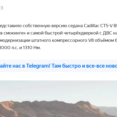
23
едставило собственную версию седана Cadillac CT5-V B
в смокинге» и самой быстрой четырёхдверкой с ДВС на
 модернизации штатного
компрессорного
V8 объёмом 6,
1000 л.с. и
1310 Нм.
айте нас в Telegram! Там быстро и все-все нов