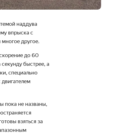
стемой наддува
ему впрыска с
 многое другое.
ускорение до 60
 секунду быстрее, а
вки, специально
с двигателем
ы пока не названы,
ространяется
готовы взяться за
иапазонным