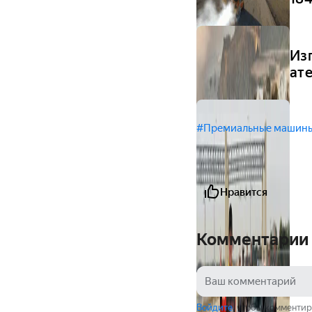
Из
ат
#Премиальные машин
Нравится
Комментарии
Войдите
, чтобы комментир