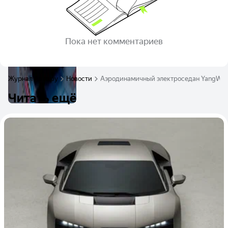
Пока нет комментариев
Журнал Авто.ру
Новости
Аэродинамичный электроседан YangWan
Читать ещё