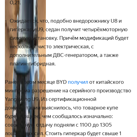
0,21.
Ожидается, что, подобно внедорожнику
U
8 и
гиперкару
U
9, седан получит четырёхмоторную
силовую установку. Причём модификаций будет
несколько: чисто электрическая, с
дополнительным ДВС-генератором, а также
плагин-гибридная.
Ранее в этом месяце BYD
получил
от китайского
минпрома разрешение на серийного производство
YangWang U9. Из сертификационной
документации выяснилось, что товарное купе
будет мощнее, чем сообщалось изначально:
совокупную отдачу подняли с 1100 до 1305
лошадиных сил. Стоить гиперкар будет свыше 1