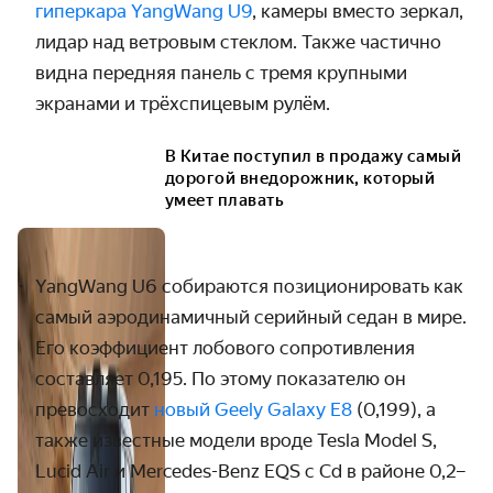
гиперкара YangWang U9
, камеры вместо зеркал,
лидар над ветровым стеклом. Также частично
видна передняя панель с тремя крупными
экранами и трёхспицевым рулём.
В Китае поступил в продажу самый
дорогой внедорожник, который
умеет плавать
YangWang
U
6 собираются позиционировать как
самый аэродинамичный серийный седан в мире.
Его коэффициент лобового сопротивления
составляет 0,195. По этому показателю он
превосходит
новый Geely Galaxy E8
(0,199), а
также известные модели вроде Tesla Model S,
Lucid Air и Mercedes-Benz EQS с Cd в районе 0,2–