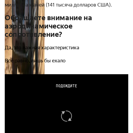
миллиона юаней (141 тысяча долларов США).
Обращаете внимание на
аэродинамическое
сопротивление?
Да, это важная характеристика
Всё равно, лишь бы ехало
ПОДОЖДИТЕ