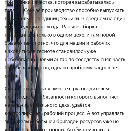
той планки качества, которая вырабатывалась
годами. Сейчас производство способно выпускать
параллельно 15 единиц техники. В среднем на один
кемпер уходит полгода. Раньше сборка
проводилась только в одном цехе, и там порой
бывало так плотно, что для машин и рабочих
находиться в тесноте становилось уже
небезопасно. Новый ангар по соседству снял часть
бытовых вопросов, однако проблему кадров не
решил.
Сейчас отцу и сыну вместе с руководителем
производства, обязанности которого выполняет
начальник мебельного цеха, удаётся
контролировать рабочий процесс. А вот управлять
значительно большей бригадой ресурсов уже не
хватит. С другой стороны, Артём приводит в