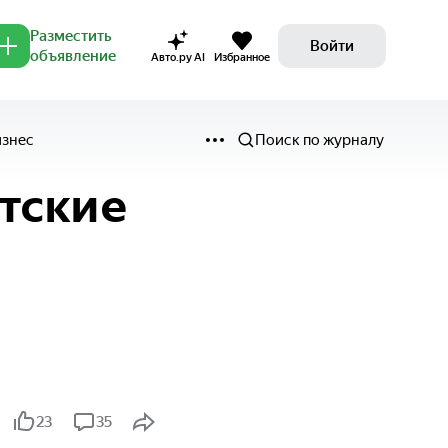
Разместить
Войти
объявление
Авто.ру AI
Избранное
изнес
Поиск по журналу
тские
23
35