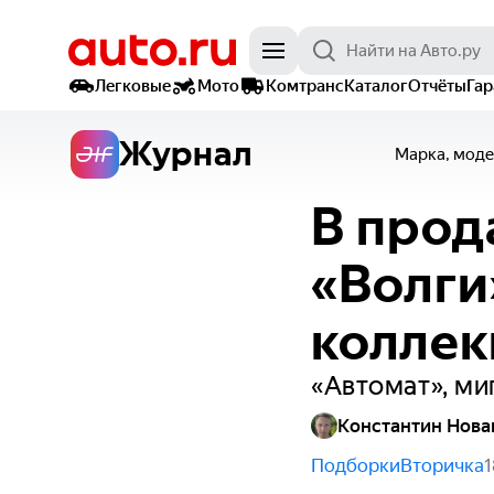
Легковые
Мото
Комтранс
Каталог
Отчёты
Га
Журнал
Марка, моде
В прод
«Волги
колле
«Автомат», ми
Константин Нова
Подборки
Вторичка
1