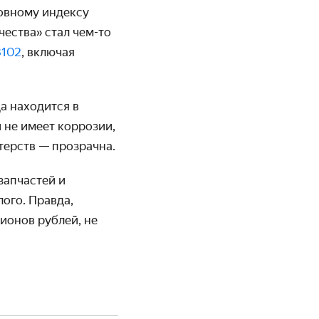
новному индексу
чества»
стал чем-то
3102
, включая
а находится в
 не имеет коррозии,
терств — прозрачна.
запчастей и
ого. Правда,
ионов рублей, не