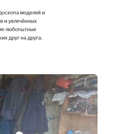
йдоскопа моделей и
в и увлечённых
гие любопытные
их друг на друга.