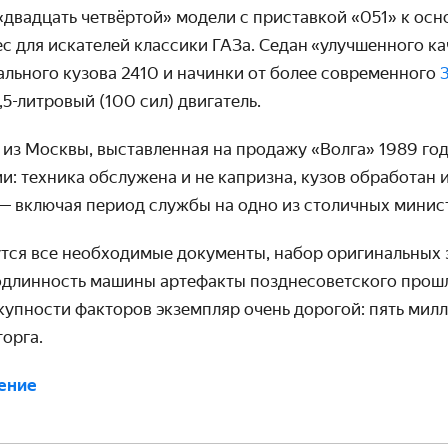
«двадцать четвёртой» модели с приставкой «051» к ос
с для искателей классики ГАЗа. Седан
«улучшенного ка
ального кузова 2410 и начинки от более современного
,5-литровый (100 сил) двигатель.
из Москвы, выставленная на продажу «Волга» 1989 год
: техника обслужена и не капризна, кузов обработан и
 — включая период службы на одно из столичных минис
тся все необходимые документы, набор оригинальных 
линность машины артефакты позднесоветского прошл
упности факторов экземпляр очень дорогой: пять милл
торга.
ение