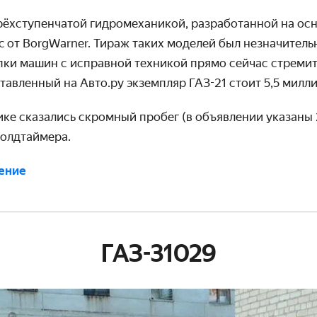
рёхступенчатой гидромеханикой, разработанной на ос
ic от BorgWarner. Тираж таких моделей был незначитель
пки машин с исправной техникой прямо сейчас стремитс
авленный на Авто.ру экземпляр ГАЗ-21 стоит 5,5 милли
нике сказались скромный пробег (в объявлении указаны
 олдтаймера.
ение
ГАЗ-31029