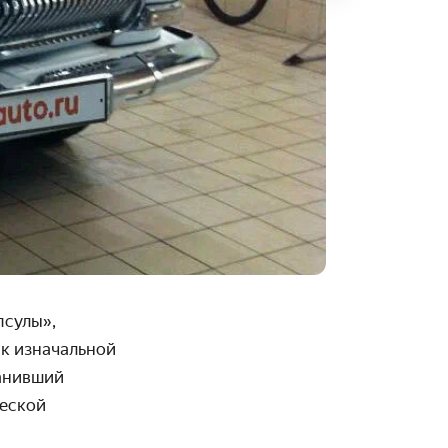
псулы»,
 к изначальной
ранивший
ческой