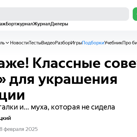
раж
Бортжурнал
Журнал
Дилеры
ль
Новости
Тесты
Видео
Разбор
Игры
Подборки
Учебник
Про б
аже! Классные сове
» для украшения
кции
галки и… муха, которая не сидела
цкий
8 февраля 2025