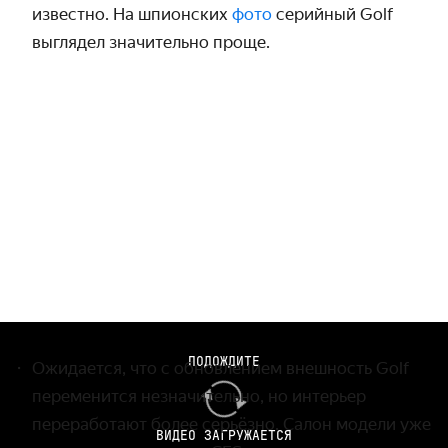
известно. На шпионских
фото
серийный Golf
выглядел значительно проще.
ПОДОЖДИТЕ
Ожидается, что с обновлением внешность Golf
переменится незначительно, но интерьер
переработают более серьёзно. Салон модели уже
ВИДЕО ЗАГРУЖАЕТСЯ