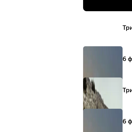
Тр
6 ф
Тр
6 ф