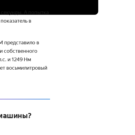
 секунды. А попытка
показатель в
M пред­ставило в
 и собственного
с. и 1249 Нм
ет восьми­литровый
 машины?