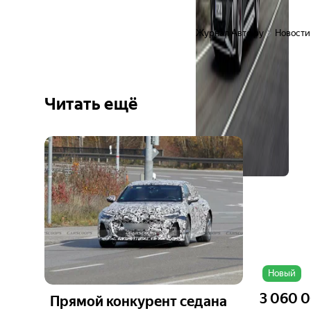
Журнал Авто.ру
Новости
Читать ещё
Ещё 6
фото
Новый
3 060 
Прямой конкурент седана