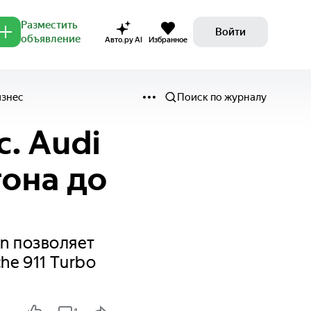
Разместить
Войти
объявление
Авто.ру AI
Избранное
изнес
Поиск по журналу
. Audi
гона до
on позволяет
he 911 Turbo