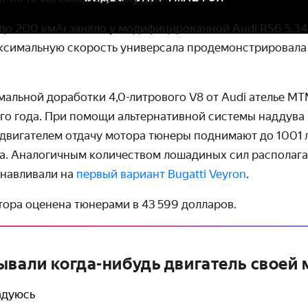
 до
200 км/ч
заняло у модифи­цированной Audi RS6 5,34
ксимальную скорость универсала продемон­стрировала 
мальной доработки 4,0-литрового V8 от Audi ателье MT
о года. При помощи альтер­нативной системы наддува
двигателем отдачу мотора тюнеры поднимают до 1001 л.
а. Аналогичным количе­ством лошадиных сил располага
нав­ливали на
первый вариант Bugatti Veyron
.
ора оценена тюнерами в 43 599 долларов.
ывали когда-нибудь двигатель своей
радуюсь