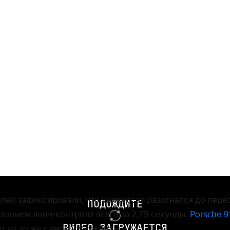
ей зафиксировали, что универсал разогнался до перво
ПОДОЖДИТЕ
о­ванием лонч-контроля всего за 2,79 секунды.
Porsche 9
ВИДЕО ЗАГРУЖАЕТСЯ
т на то же самое 2,8 секунды.