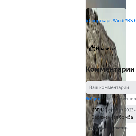
#Спорткары
#Audi
#RS 
Нравится
Комментарии
Войдите
, чтобы комментир
СВЕН
20 октября 2023
Заряженная бомба
Нравится
Ответить