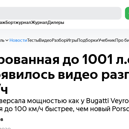
раж
Бортжурнал
Журнал
Дилеры
ль
Новости
Тесты
Видео
Разбор
Игры
Подборки
Учебник
Про б
ованная до 1001 л.с
оявилось видео раз
/ч
версала мощностью как у Bugatti Veyr
я до 100 км/ч быстрее, чем новый Porsc
ов