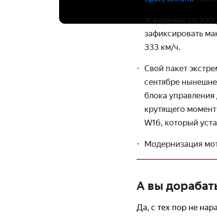
Ускорение со 100
зафиксировать ма
333 км/ч.
Свой пакет экстре
сентябре нынешнег
блока управления 
крутящего момент
W16, который уста
Модернизация мот
А вы дорабат
Да, с тех пор не на