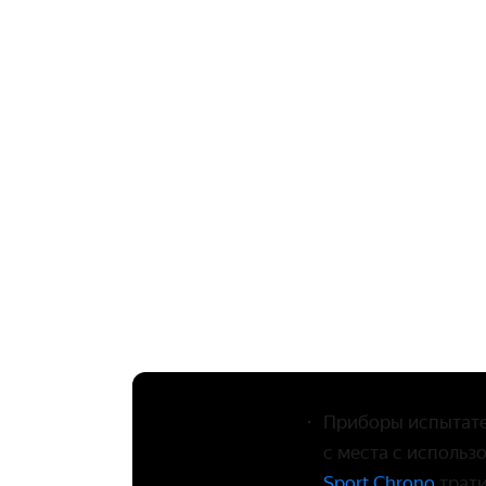
Приборы испытател
с места с использ
Sport Chrono
трати