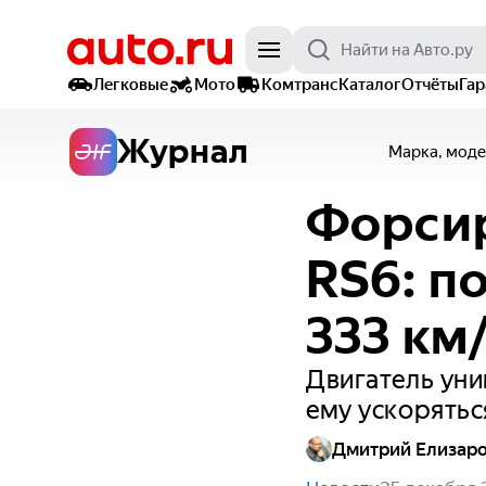
Легковые
Мото
Комтранс
Каталог
Отчёты
Га
Журнал
Марка, моде
Форсир
RS6: п
333 км
Двигатель уни
ему ускорятьс
Дмитрий Елизар