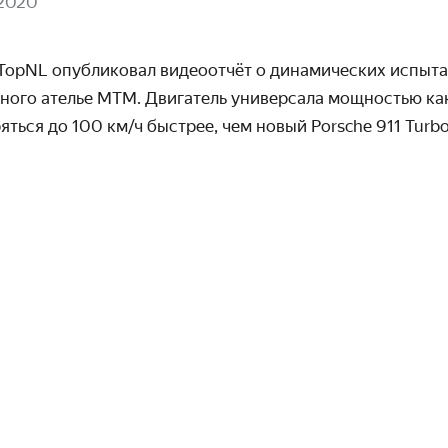
 2020
TopNL опубликовал видео­отчёт о динамических испыта
нного ателье MTM. Двигатель универсала мощностью как 
ряться до
100 км/ч
быстрее, чем новый Porsche 911 Turbo