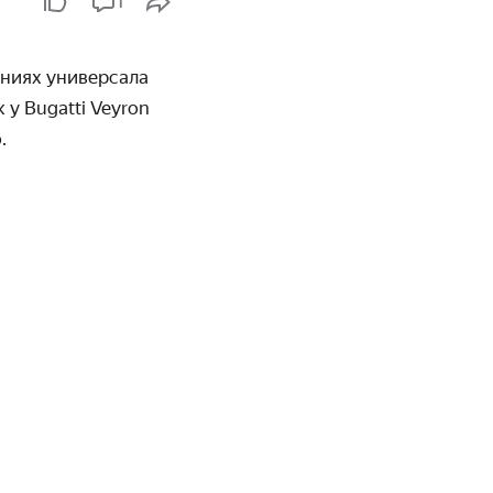
1
­ниях универсала
у Bugatti Veyron
.