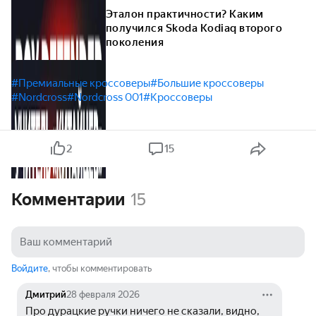
Эталон практичности? Каким
получился Skoda Kodiaq второго
поколения
#Премиальные кроссоверы
#Большие кроссоверы
#Nordcross
#Nordcross 001
#Кроссоверы
2
15
Комментарии
15
Войдите
, чтобы комментировать
Дмитрий
28 февраля 2026
Про дурацкие ручки ничего не сказали, видно, 