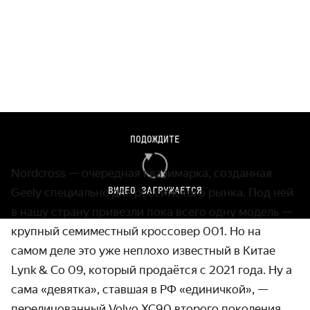
Весь свежий видеоконтент Авто.ру —
в приложении VK
ПОДОЖДИТЕ
Видео
Nordcross — очередная квазимарка, созданная
ВИДЕО ЗАГРУЖАЕТСЯ
Geely специально для российского рынка. Под ней
в нашу страну привезли пока всего одну модель —
крупный семиместный кроссовер 001. Но на
самом деле это уже неплохо известный в Китае
Lynk & Co 09, который продаётся с 2021 года. Ну а
сама «девятка», ставшая в РФ «единичкой», —
перелицованный Volvo XC90 второго поколения.