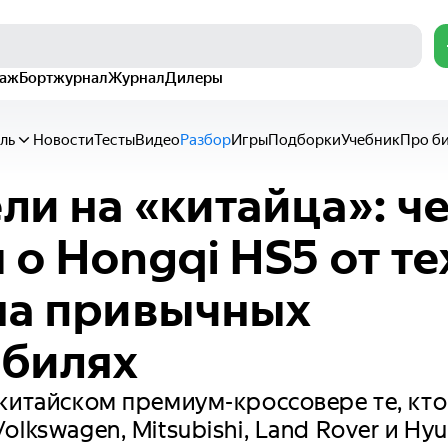
раж
Бортжурнал
Журнал
Дилеры
ль
Новости
Тесты
Видео
Разбор
Игры
Подборки
Учебник
Про б
ли на «китайца»: ч
о Hongqi HS5 от тех
на привычных
обилях
китайском премиум-кроссовере те, кто
lkswagen, Mitsubishi, Land Rover и Hy