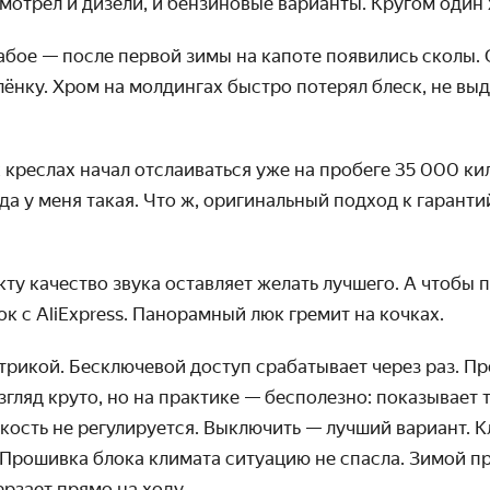
мотрел и дизели, и бензиновые варианты. Кругом один 
бое — после первой зимы на капоте появились сколы. 
ёнку. Хром на молдингах быстро потерял блеск, не вы
 креслах начал отслаиваться уже на пробеге 35 000 ки
жда у меня такая. Что ж, оригинальный подход к гарант
ту качество звука оставляет желать лучшего. А чтобы п
к с AliExpress. Панорамный люк гремит на кочках.
трикой. Бесключевой доступ срабатывает через раз. П
згляд круто, но на практике — бесполезно: показывает 
кость не регулируется. Выключить — лучший вариант. 
 Прошивка блока климата ситуацию не спасла. Зимой п
рзает прямо на ходу.