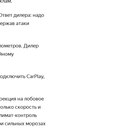
хлам.
Ответ дилера: надо
держав атаки
лометров. Дилер
ийному
одключить CarPlay,
роекция на лобовое
только скорость и
Климат-контроль
ри сильных морозах