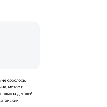
 не срослось.
ина, мотор и
инальных деталей в
китайский