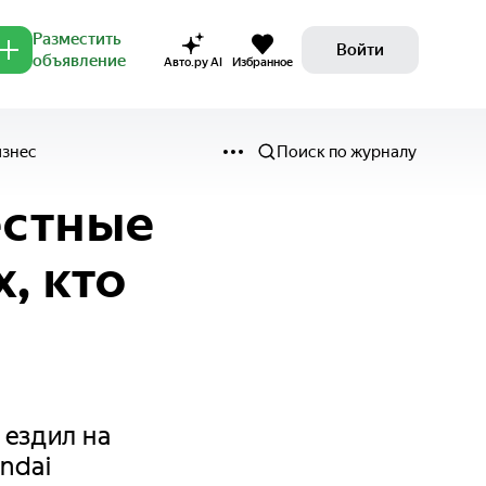
Разместить
Войти
объявление
Авто.ру AI
Избранное
изнес
Поиск по журналу
естные
, кто
 ездил на
undai