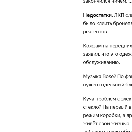
закончился ничем. С
Недостатки.
ЛКП сла
было клеить бронепл
реагентов.
Кожзам на передних
заявил, что это оде
обслуживанию.
Музыка Bose? По фак
нужен отдельный бло
Куча проблем с элек
стекло? На первый в
режим коробки, а яр
живёт свой жизнью.
лобовое стекло обме