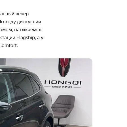
красный вечер
По ходу дискуссии
ромом, натыкаемся
тации Flagship, а у
Comfort.