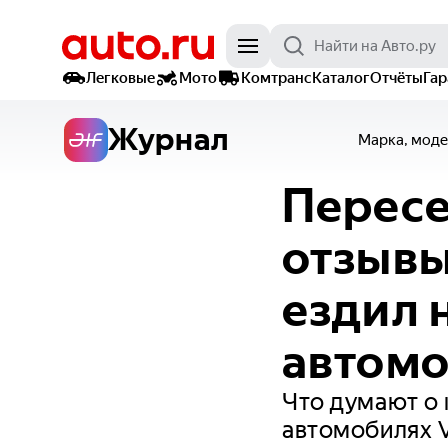
Легковые
Мото
Комтранс
Каталог
Отчёты
Га
Журнал
Марка, моде
Пересе
отзывы 
ездил 
автом
Что думают о 
автомобилях Vo