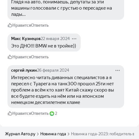
Глядя на авто, понимаешь, депутаты за эти 
машины голосовали с грустью о пересадке на 
лады...
Нравится
Ответить
Макс Кузнецов
22 января 2024
Это ДНО!!! BMW не в тройке)) 
Нравится
Ответить
сергей лукин
26 февраля 2024
Интересно читать диванных специалистов а я 
пересел с Туарега на танк300 прошол 25ти нет 
проблем а всём кто хаят Китай скажу скоро вы 
все будете ездить на нём или на японском 
немецком десятилетнем хламе
Нравится
Ответить
2
Журнал Авто.ру
Новинка года
Новинка года-2023: победитель вы