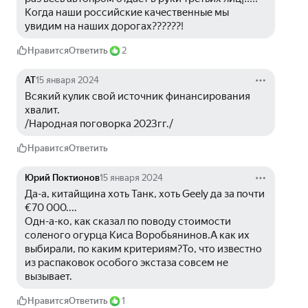
Когда наши российские качественные мы 
увидим на наших дорогах??????! 
Нравится
Ответить
2
АТ
15 января 2024
Всякий кулик свой источник финансирования 
хвалит. 
/Народная поговорка 2023гг./
Нравится
Ответить
Юрий Поктионов
15 января 2024
Да-а, китайщина хоть Танк, хоть Geely да за почти 
€70 000....
Одн-а-ко, как сказал по поводу стоимости 
соленого огурца Киса Воробьянинов.А как их 
выбирали, по каким критериям?То, что известно 
из распаковок особого экстаза совсем не 
вызывает.
Нравится
Ответить
1