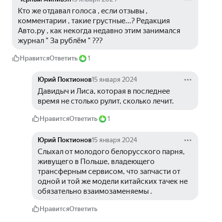
Кто же отдавал голоса , если отзывы , 
комментарии , такие грустные...? Редакция 
Авто.ру , как некогда недавно этим занимался 
журнал " За рублём " ???
Нравится
Ответить
1
Юрий Поктионов
15 января 2024
Давидыч и Лиса, которая в последнее 
время не столько рулит, сколько лечит.
Нравится
Ответить
1
Юрий Поктионов
15 января 2024
Слыхал от молодого белорусского парня, 
живущего в Польше, владеющего 
трансферным сервисом, что запчасти от 
одной и той же модели китайских тачек не 
обязательно взаимозаменяемы . 
Нравится
Ответить