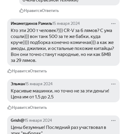
очень серъезной техники)
Нравится
Ответить
Имаметдинов Рамиль
15 января 2024
Кто эти 200 т человек?))) CR-V за 6 лямов? С ума 
сошли))) вон танк 500 за те же бабки, куда 
круче)))) подборка конечно комичная))) а как же 
амоды, джилики, и остальные похожие китайцы?  
Вон они точно станут народные, но ни как БМВ 
за 29 лямов.
Нравится
Ответить
Эльман
15 января 2024
Красивые машинки, но точно не за эти деньги! 
Цена им от 1,5 до 2,5
Нравится
Ответить
Grish@
15 января 2024
Цены безумные! Последний раз участвовал в 
этих "выборах"...