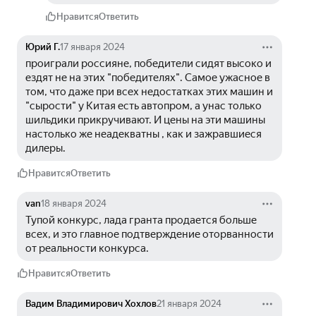
Нравится
Ответить
Юрий Г.
17 января 2024
проиграли россияне, победители сидят высоко и 
ездят не на этих "победителях". Самое ужасное в 
том, что даже при всех недостатках этих машин и 
"сырости" у Китая есть автопром, а унас только 
шильдики прикручивают. И цены на эти машины 
настолько же неадекватны , как и зажравшиеся 
дилеры.
Нравится
Ответить
van
18 января 2024
Тупой конкурс, лада гранта продается больше 
всех, и это главное подтверждение оторванности 
от реальности конкурса.
Нравится
Ответить
Вадим Владимирович Хохлов
21 января 2024