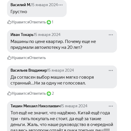
Василий М.
15 января 2024
Грустно 
Нравится
Ответить
1
Иван Токарь
15 января 2024
Машины по цене квартир. Почему еще не 
придумали автоипотеку на 20 лет?
Нравится
Ответить
Васильев Владимир
15 января 2024
Да согласен выбор машин мягко говоря 
странный...Ни за одну не голосовал.
Нравится
Ответить
2
Тишин Михаил Николаевич
15 января 2024
Топ ещё не значит, что надёжно. Китай ещё года 
три - пять покупать не стоит, да ещё за такие 
деньги. Жаль, что наше руководство в очередной 
раз весь автопром отдаёт в руки третьих лиц¡!!!!! 