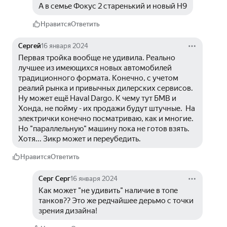
А в семье Фокус 2 старенький и новый Н9
Нравится
Ответить
Сергей
16 января 2024
Первая тройка вообще не удивила. Реально 
лучшее из имеющихся новых автомобилей 
традиционного формата. Конечно, с учетом 
реалий рынка и привычных дилерских сервисов. 
Ну может ещё Haval Dargo. К чему тут БМВ и 
Хонда, не пойму - их продажи будут штучные.  На 
электрички конечно посматриваю, как и многие. 
Но "параллельную" машину пока не готов взять. 
Хотя... Зикр может и переубедить.
Нравится
Ответить
Серг Серг
16 января 2024
Как может "не удивить" наличие в топе 
танков?? Это же редчайшее дерьмо с точки 
зрения дизайна!