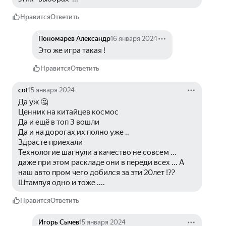
Нравится
Ответить
Пономарев Александр
16 января 2024
Это же игра такая !
Нравится
Ответить
cot
15 января 2024
Да уж 🤔 
Ценник на китайцев космос 
Да и ещё в топ 3 вошли 
Да и на дорогах их полно уже ..
Здрасте приехали 
Технологие шагнули а качество не совсем ... 
даже при этом раскладе они в переди всех ... А 
наш авто пром чего добился за эти 20лет !??
Штампуя одно и тоже ....
Нравится
Ответить
Игорь Сычев
15 января 2024