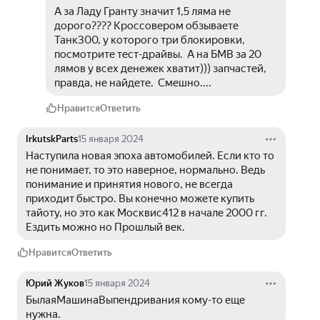
А за Ладу Гранту значит 1,5 ляма не 
дорого???? Кроссовером обзываете 
Танк300, у которого три блокировки, 
посмотрите тест-драйвы.  А на БМВ за 20 
лямов у всех денежек хватит))) запчастей, 
правда, не найдете.  Смешно....
Нравится
Ответить
IrkutskParts
15 января 2024
Наступила новая эпоха автомобилей. Если кто то 
не понимает, то это наверное, нормально. Ведь 
понимание и принятия нового, не всегда 
приходит быстро. Вы конечно можете купить 
тайоту, но это как Москвис412 в начале 2000 гг. 
Ездить можно но Прошлый век. 
Нравится
Ответить
Юрий Жуков
15 января 2024
БылаяМашинаВыпендривания кому-то еще 
нужна.