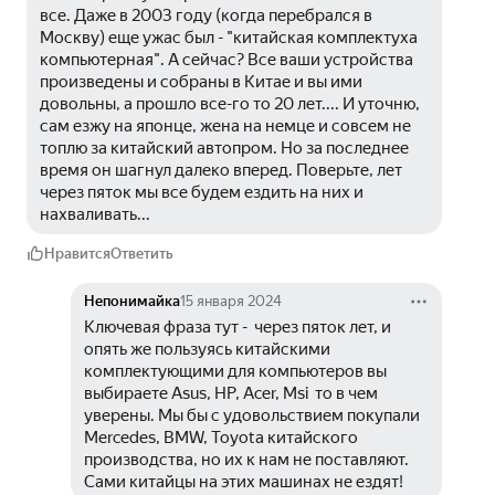
все. Даже в 2003 году (когда перебрался в 
Москву) еще ужас был - "китайская комплектуха 
компьютерная". А сейчас? Все ваши устройства 
произведены и собраны в Китае и вы ими 
довольны, а прошло все-го то 20 лет.... И уточню, 
сам езжу на японце, жена на немце и совсем не 
топлю за китайский автопром. Но за последнее 
время он шагнул далеко вперед. Поверьте, лет 
через пяток мы все будем ездить на них и 
нахваливать...
Нравится
Ответить
Непонимайка
15 января 2024
Ключевая фраза тут -  через пяток лет, и 
опять же пользуясь китайскими 
комплектующими для компьютеров вы 
выбираете Asus, HP, Acer, Msi  то в чем 
уверены. Мы бы с удовольствием покупали 
Mercedes, BMW, Toyota китайского 
производства, но их к нам не поставляют. 
Сами китайцы на этих машинах не ездят!