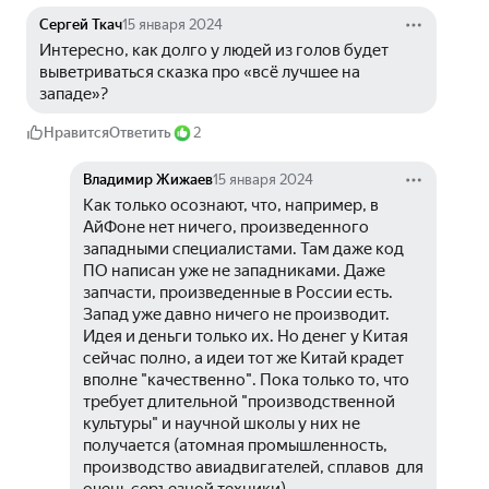
Сергей Ткач
15 января 2024
Интересно, как долго у людей из голов будет 
выветриваться сказка про «всё лучшее на 
западе»?
Нравится
Ответить
2
Владимир Жижаев
15 января 2024
Как только осознают, что, например, в 
АйФоне нет ничего, произведенного 
западными специалистами. Там даже код 
ПО написан уже не западниками. Даже 
запчасти, произведенные в России есть. 
Запад уже давно ничего не производит. 
Идея и деньги только их. Но денег у Китая 
сейчас полно, а идеи тот же Китай крадет 
вполне "качественно". Пока только то, что 
требует длительной "производственной 
культуры" и научной школы у них не 
получается (атомная промышленность, 
производство авиадвигателей, сплавов  для 