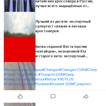
китайских кроссовера в России,
лучше всего защищённых от
коррозии
Лучший из десяти: экспертный
супертест свежих и хитовых
кроссоверов
Битва седанов! Веста против
«китайцев», незнакомой Kia
и старого хита: экспертный
супертест
#Большие кроссоверы
#Changan
#Changan CS95
#Chery
#Chery Tiggo 9
#GAC
#Trumpchi GS8
#Geely
#Geely Okavango
#Jetour
#Jetour X90 PLUS
#Сделано в Китае
#Soueast
#Soueast S09
#Супертест