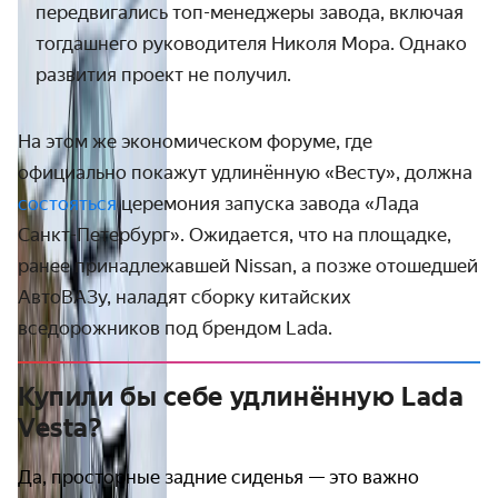
передвигались топ-менеджеры завода, включая
тогдашнего руководителя Николя Мора. Однако
развития проект не получил.
На этом же экономическом форуме, где
официально покажут удлинённую «Весту», должна
состояться
церемония запуска завода «Лада
Санкт-Петербург». Ожидается, что на площадке,
ранее принадлежавшей Nissan, а позже отошедшей
АвтоВАЗу, наладят сборку китайских
вседорожников под брендом Lada.
Купили бы себе удлинённую Lada
Vesta?
Да, просторные задние сиденья — это важно