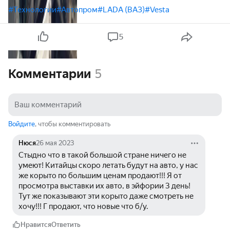
#Технологии
#Автопром
#LADA (ВАЗ)
#Vesta
5
Комментарии
5
Войдите
, чтобы комментировать
Нюся
26 мая 2023
Стыдно что в такой большой стране ничего не 
умеют! Китайцы скоро летать будут на авто, у нас 
же корыто по большим ценам продают!!! Я от 
просмотра выставки их авто, в эйфории 3 день! 
Тут же показывают эти корыто даже смотреть не 
хочу!!! Г продают, что новые что б/у. 
Нравится
Ответить