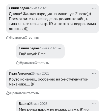
Синий седан
26 мая 2023
Днище! Жалкая пародия на машину в 21 веке)))  
Посмотрите какие шедевры делают кетайцы, 
типа хан, зикер, аватр, li9 и что это за ведро, мама 
дорогая))))
Нравится
Ответить
Синий седан
26 мая 2023
Ещё Voyah Free!
Нравится
Ответить
Иван Антонов
26 мая 2023
Круто конечно,, особенно на 5-иступенчатой 
механике.... (((
Нравится
Ответить
Вадим
28 мая 2023
Мне ручка даром не нужна, стаж с 91-го 