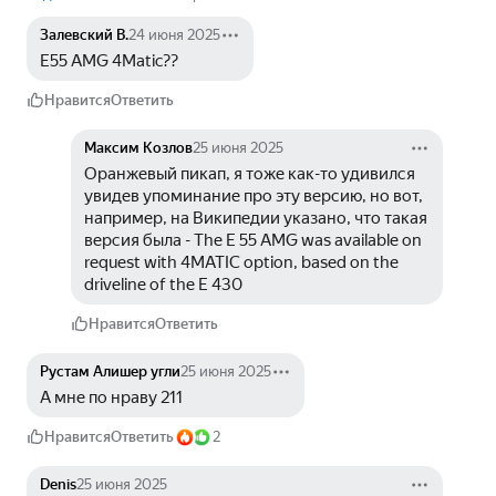
Залевский В.
24 июня 2025
E55 AMG 4Matic͏??
Нравится
Ответить
Максим Козлов
25 июня 2025
Оранжевый пикап, я тоже как-то удивился 
увидев упоминание про эту версию, но вот, 
например, на Википедии указано, что такая 
версия была - The E 55 AMG was available on 
request with 4MATIC option, based on the 
driveline of the E 430
Нравится
Ответить
Рустам Алишер угли
25 июня 2025
А мне по нраву 211
Нравится
Ответить
2
Denis
25 июня 2025