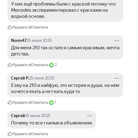
У них ещё проблемы были с краской потому-что 
Mercedes экспериментировал с красками на 
водной основе. 
Нравится
Ответить
Norm47
25 июня 2025
Для меня 210 так остался самым красивым, мечта 
детства. 
Нравится
Ответить
2
Сергей Р.
25 июня 2025
Езжу на 210 и кайфую, это история и душа, на нем 
хочется ехать а не гнать куда то
Нравится
Ответить
1
Сергей
25 июня 2025
Почему-то все гнилые в объявлениях
Нравится
Ответить