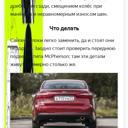
дребезгом сзади, смещением колёс при
манёврах и неравномерным износом шин.
Что делать
Сайлентблоки легко заменить, да и стоят они
недорого. Заодно стоит проверить переднюю
подвеску типа McPherson: там эти детали
живут примерно столько же.