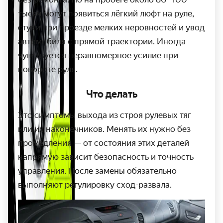
тысяч могут появиться лёгкий люфт на руле,
стуки при проезде мелких неровностей и увод
автомобиля с прямой траектории. Иногда
чувствуется неравномерное усилие при
повороте руля.
Что делать
Это симптомы выхода из строя рулевых тяг
или их наконечников. Менять их нужно без
промедления — от состояния этих деталей
напрямую зависит безопасность и точность
управления. После замены обязательно
выполняют регулировку сход-развала.