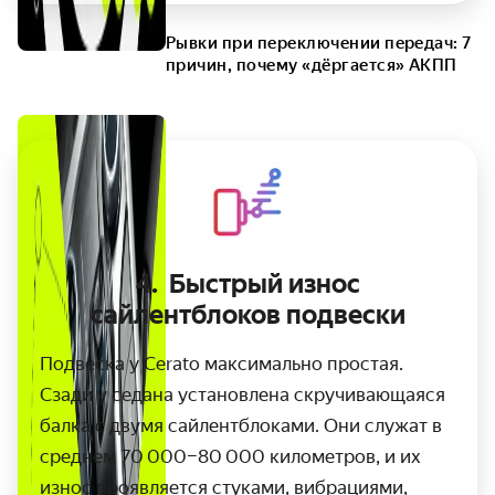
Рывки при переключении передач: 7
причин, почему «дёргается» АКПП
4.
Быстрый износ
сайлентблоков подвески
Подвеска у Cerato максимально простая.
Сзади у седана установлена скручивающаяся
балка с двумя сайлентблоками. Они служат в
среднем 70 000–80 000 километров, и их
износ проявляется стуками, вибрациями,