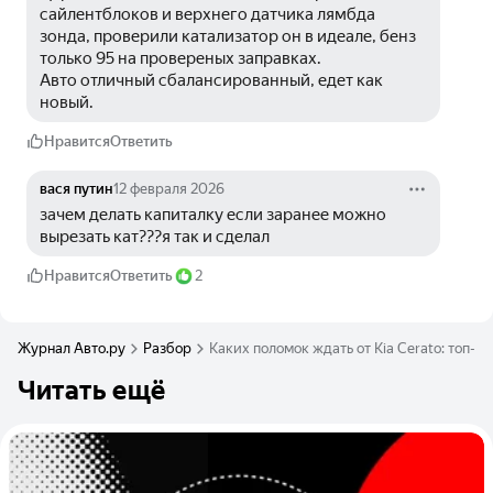
сайлентблоков и верхнего датчика лямбда 
зонда, проверили катализатор он в идеале, бенз 
только 95 на провереных заправках.
Авто отличный сбалансированный, едет как 
новый.
Нравится
Ответить
вася путин
12 февраля 2026
зачем делать капиталку если заранее можно 
вырезать кат???я так и сделал
Нравится
Ответить
2
Журнал Авто.ру
Разбор
Каких поломок ждать от Kia Cerato: топ-5
Читать ещё