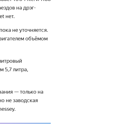
ездов на дрэг-
t нет.
пока не уточняется.
вигателем объёмом
илитровый
 5,7 литра,
вания — только на
но не заводская
nessey.