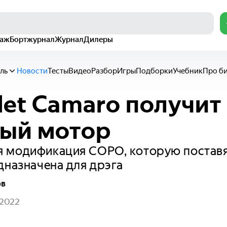
раж
Бортжурнал
Журнал
Дилеры
ль
Новости
Тесты
Видео
Разбор
Игры
Подборки
Учебник
Про б
let Camaro получит 
ый мотор
 модификация COPO, которую поставя
дназначена для дрэга
ов
 2022