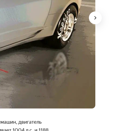
 машин, двигатель
ает 1004 л.с. и 1188