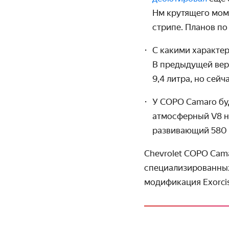
Нм крутящего моме
стрипе. Планов по 
С какими характер
В предыдущей вер
9,4 литра, но сейч
У COPO Camaro бу
атмосферный V8
развивающий 580 
Chevrolet COPO Cam
специализированных 
модификация Exorcis