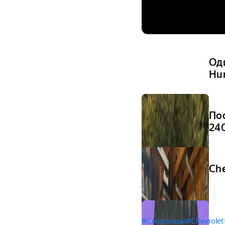
Од
Hur
По
24
Ch
#Спорткары
#Chevrolet