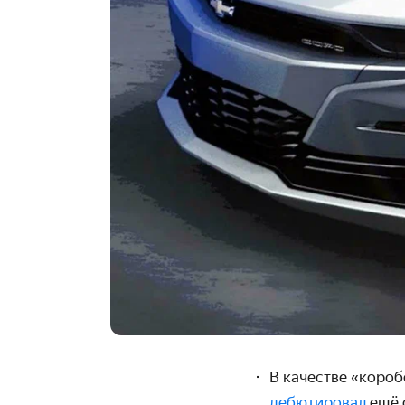
В качестве «короб
дебютировал
ещё 