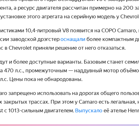
нта, а ресурс двигателя рассчитан примерно на 200 за
установке этого агрегата на серийную модель у Chevrole
истиками 10,4-литровый V8 появится на COPO Camaro, 
сии заводской дрэгстер
оснащали
более компактным д
ас в Chevrolet приняли решение от него отказаться.
дут и более доступные варианты. Базовым станет сем
на
470 л.с., промежуточным — наддувный мотор объёмом
л.с. Цены пока не обнародованы.
aro запрещено использовать на дорогах общего пользо
закрытых трассах. При этом у Camaro есть легальная, 
t с 1013-сильным двигателем.
Выпускало
её ателье Hen