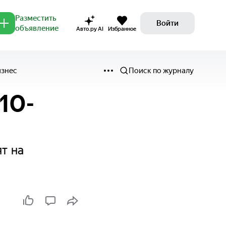
Разместить
Войти
объявление
Авто.ру AI
Избранное
изнес
Поиск по журналу
10-
т на