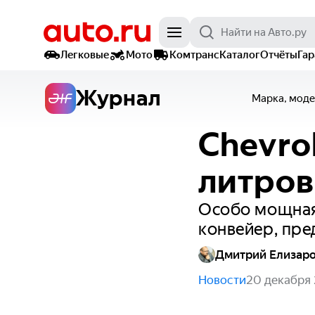
Легковые
Мото
Комтранс
Каталог
Отчёты
Га
Журнал
Марка, моде
Chevro
литров
Особо мощная
конвейер, пре
Дмитрий Елизар
Новости
20 декабря