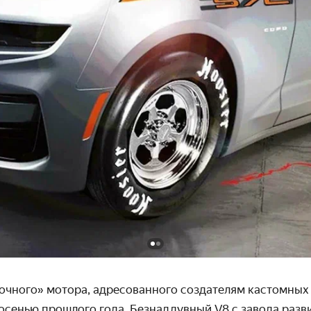
очного» мотора, адресованного создателям кастомных
осенью прошлого года. Безнаддувный V8 с завода развив