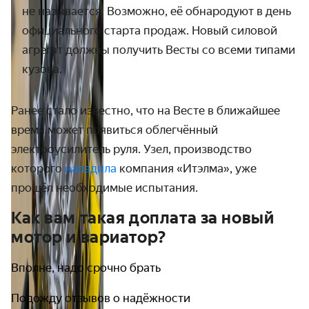
не называется. Возможно, её обнародуют в день
официального старта продаж.
Новый силовой
агрегат должны получить Весты со всеми типами
кузова.
Ранее стало известно, что на Весте в ближайшее
время может появиться облегчённый
электроусилитель руля. Узел, производство
которого
наладила
компания «Итэлма», уже
прошёл необходимые испытания.
Как вам такая доплата за новый
мотор и вариатор?
Вполне, надо срочно брать
Подожду отзывов о надёжности