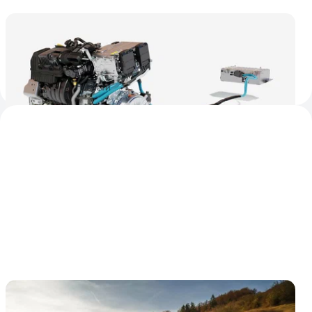
У Renault появилась мощная и экономичная
гибридная установка
С таким приводом кроссовер Renault расходует на 100
километров всего 4,3 литра топлива
2
6 мая 2025
Новости
Renault Captur после рестайлинга остался
без дизелей