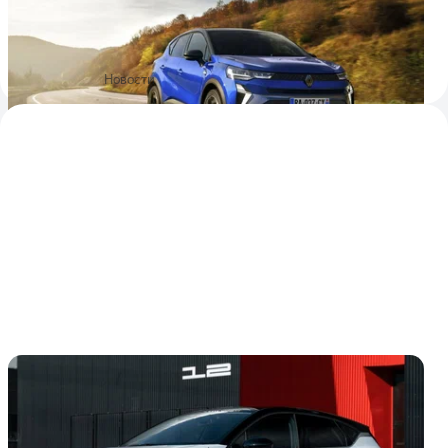
Вседорожник обзавёлся переработанной передней
частью и новым оборудованием в салоне, при этом
моторная гамма почти не изменилась
4 апреля 2024
Новости
Новый Mitsubishi ASX оказался клоном
Renault Captur с другими эмблемами
Впервые с 2010 года Mitsubishi ASX сменил поколение.
Преемник оказался не оригинальной машиной, а