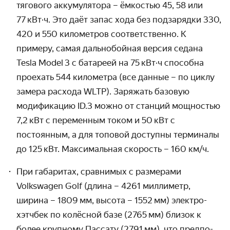
тягового аккуму­лятора – ёмкостью 45, 58 или
77 кВт·ч. Это даёт запас хода без подзарядки 330,
420 и 550 кило­метров соответ­ственно. К
примеру, самая дально­бойная версия седана
Tesla Model 3 с батареей на 75 кВт·ч способна
проехать 544 кило­метра (все данные – по циклу
замера расхода WLTP). Заряжать базовую
модифи­кацию ID.3 можно от станций мощностью
7,2 кВт с переменным током и 50 кВт с
постоянным, а для топовой доступны терминалы
до 125 кВт. Максимальная скорость –
160 км/ч.
При габаритах, сравнимых с размерами
Volkswagen Golf (длина – 4261 милли­метр,
ширина – 1809 мм, высота – 1552 мм) электро­
хэтчбек по колёсной базе (2765 мм) близок к
более крупному Пассату (2791 мм), что предпо­