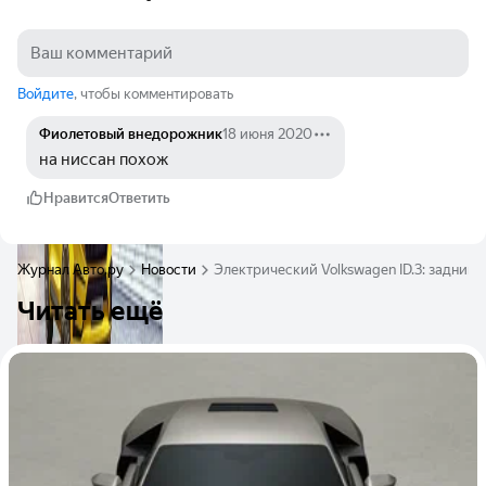
Войдите
, чтобы комментировать
Фиолетовый внедорожник
18 июня 2020
на ниссан похож
Нравится
Ответить
Журнал Авто.ру
Новости
Электрический Volkswagen ID.3: задний 
Читать ещё