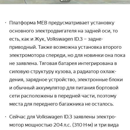
Платформа MEB предусматривает установку
основного электро­двигателя на задней оси, то
есть, как и Жук, Volkswagen ID.3 – задне­
приводный. Также возможна установка второго
электро­мотора спереди, но для новинки она пока
не заявлена. Тяговая батарея интегри­рована в
силовую структуру кузова, а радиатор охлаж­
дения, зарядное устрой­ство, электронные блоки
и обычный аккуму­лятор для питания бортовой
сети располо­жены в передней части, поэтому
места для переднего багажника не осталось.
Сейчас для Volkswagen ID.3 заявлены электро­
мотор мощностью 204 л.с. (310 Н·м) и три вида