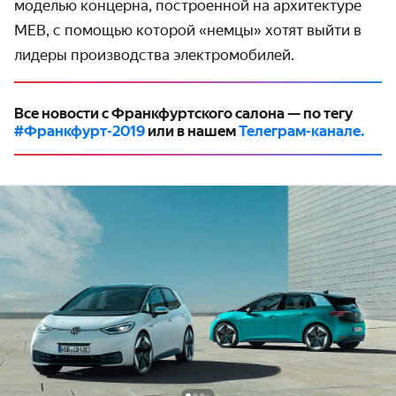
моделью концерна, построенной на архи­тектуре
MEB, с помощью которой «немцы» хотят выйти в
лидеры производ­ства электро­мобилей.
Все новости с Франкфуртского салона — по тегу
#Франкфурт-2019
или в нашем
Телеграм-канале.