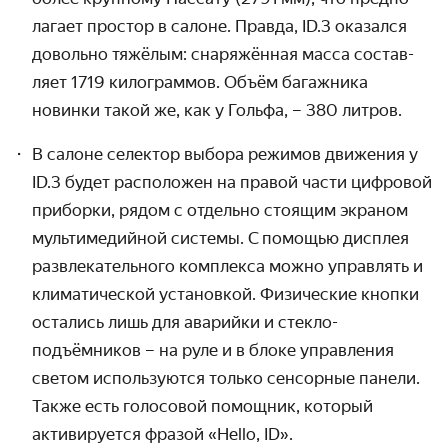
лагает простор в салоне. Правда, ID.3 оказался
довольно тяжёлым: снаряжённая масса состав­
ляет 1719 кило­граммов. Объём багажника
новинки такой же, как у Гольфа, – 380 литров.
В салоне селектор выбора режимов движения у
ID.3 будет распо­ложен на правой части цифровой
приборки, рядом с отдельно стоящим экраном
мульти­медийной системы. С помощью дисплея
развлека­тельного комплекса можно управлять и
климати­ческой установкой. Физиче­ские кнопки
остались лишь для аварийки и стекло­
подъёмников – на руле и в блоке управ­ления
светом использу­ются только сенсорные панели.
Также есть голосовой помощник, который
активи­руется фразой «Hello, ID».