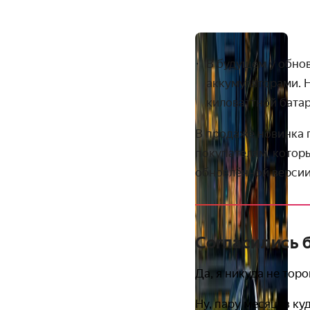
В будущем у обнов
аккумуляторами. Н
киловаттной батар
В продаже новинка п
покупателям, которы
обновлённой версии
Согласились 
Да, я никуда не тор
Ну, пару месяцев куд