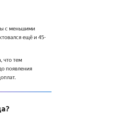
ты с меньшими
ктовался ещё и 45-
, что тем
 до появления
доплат.
да?