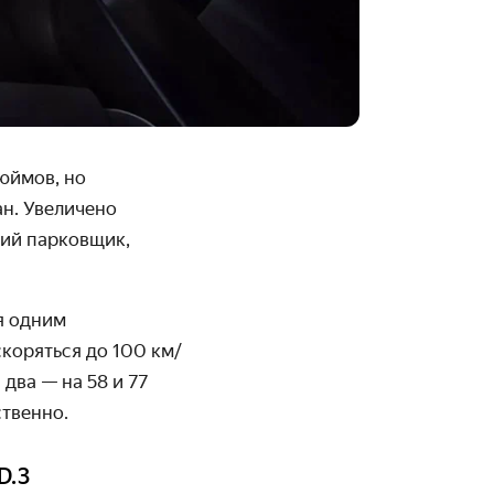
дюймов, но
н. Увеличено
кий парковщик,
я одним
скоряться до 100 км/
два — на 58 и 77
ственно.
D.3