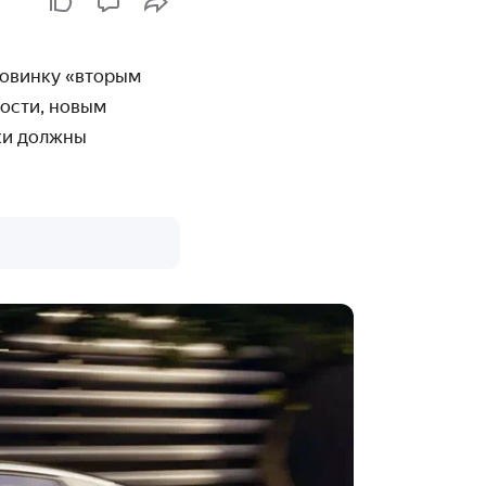
новинку «вторым
ности, новым
ки должны