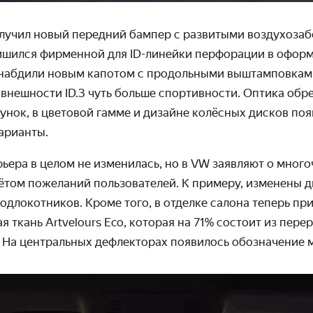
лучил новый передний бампер с развитыми воздухоза
лишился фирменной для ID-линейки перфорации в оформ
 снабдили новым капотом с продольными выштамповкам
внешности ID.3 чуть больше спортивности. Оптика обр
нок, в цветовой гамме и дизайне колёсных дисков по
арианты.
ьера в целом не изменилась, но в VW заявляют о мног
ётом пожеланий пользователей. К примеру, изменены д
одлокотников. Кроме того, в отделке салона теперь п
я ткань Artvelours Eco, которая на 71% состоит из пер
. На центральных дефлекторах появилось обозначение 