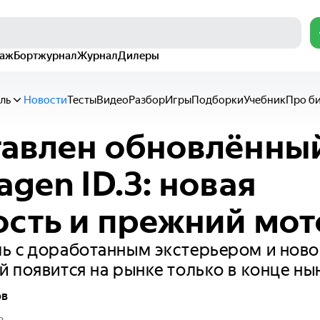
раж
Бортжурнал
Журнал
Дилеры
ль
Новости
Тесты
Видео
Разбор
Игры
Подборки
Учебник
Про б
авлен обновлённы
agen ID.3: новая
сть и прежний мот
ь с доработанным экстерьером и ново
 появится на рынке только в конце ны
ов