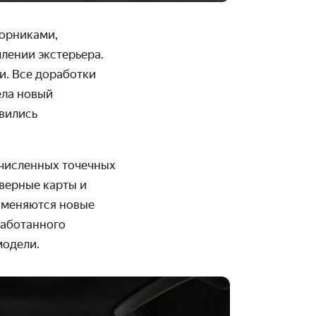
борниками
,
лении экстерьера.
и. Все доработки
ела новый
явились
очисленных точечных
верные карты и
рименяются новые
еработанного
модели.