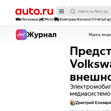
Легковые
Мото
Комтранс
Каталог
Отчёты
Га
Журнал
Марка, моде
Предст
Volksw
внешно
Электромобил
медиасистемой
Дмитрий Елизар