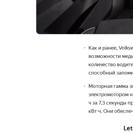
Как и ранее, Volk
возможности меди
количество водите
способный запоми
Моторная гамма э
электромотором на
ч за 7,3 секунды 
кВт
⋅
ч. Они обеспе
Let