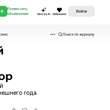
Разместить
Войти
объявление
Авто.ру AI
Избранное
изнес
Поиск по журналу
й
ор
й
нешнего года