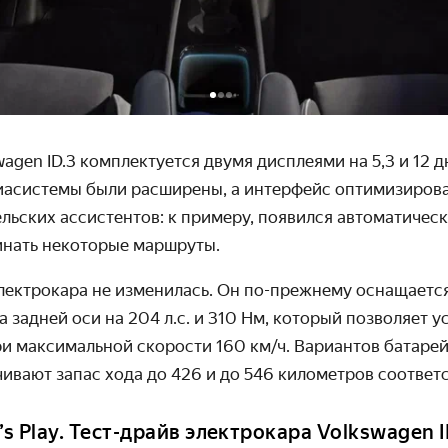
swagen ID.3 комплектуется двумя дисплеями на 5,3 и 12 
асистемы были расширены, а интерфейс оптимизирова
льских ассистентов: к примеру, появился автоматичес
нать некоторые маршруты.
лектрокара не изменилась. Он по-прежнему оснащаетс
 задней оси на 204 л.с. и 310 Нм, который позволяет у
при максимальной скорости 160 км/ч. Вариантов батарей 
чивают запас хода до 426 и до 546 километров соответ
’s Play. Тест-драйв электрокара Volkswagen I