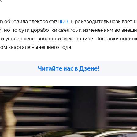
3
n обновила электрохэтч
ID.3
. Производитель называет 
, но по сути доработки свелись к изменениям во внеш
 и усовершенствованной электронике. Поставки новин
том квартале нынешнего года.
Читайте нас в Дзене!