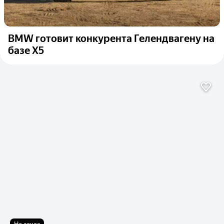
BMW готовит конкурента Гелендвагену на
базе X5