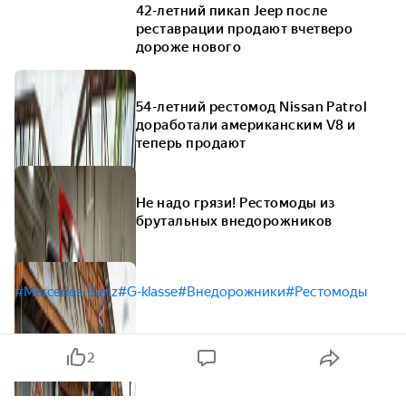
42-летний пикап Jeep после
реставрации продают вчетверо
дороже нового
54-летний рестомод Nissan Patrol
доработали американским V8 и
теперь продают
Не надо грязи! Рестомоды из
брутальных внедорожников
#Mercedes-Benz
#G-klasse
#Внедорожники
#Рестомоды
2