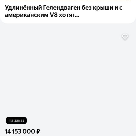
Удлинённый Гелендваген без крыши и с
американским V8 хотят...
На заказ
14 153 000 ₽