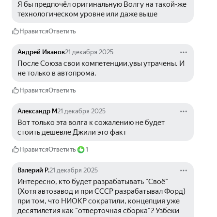
Я бы предпочёл оригинальную Волгу на такой-же 
технологическом уровне или даже выше
Нравится
Ответить
Андрей Иванов
21 декабря 2025
После Союза свои компетенции,увы утрачены. И 
не только в автопрома.
Нравится
Ответить
Александр М
21 декабря 2025
Вот только эта волга к сожалению не будет 
стоить дешевле Джили это факт
Нравится
Ответить
1
Валерий Р.
21 декабря 2025
Интересно, кто будет разрабатывать "Своё" 
(Хотя автозавод и при СССР разрабатывал Форд) 
при том, что НИОКР сократили, концепция уже 
десятилетия как "отверточная сборка"? Узбеки 