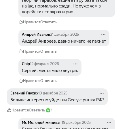
Георгий Тарасов, ездил я пару раз в такси 
на jac, нормально сзади. Не хуже чем в 
корейских солярах и рио
Нравится
Ответить
Андрей Иванов
21 декабря 2025
Андрей Андреев, давно ничего не пахнет
Нравится
Ответить
Chip
12 февраля 2026
Сергей, места мало веутри.
Нравится
Ответить
Евгений Глухих
19 декабря 2025
Больше интересно уйдет ли Geely с рынка РФ?
Нравится
Ответить
1
Mc Молодой минивэн
19 декабря 2025