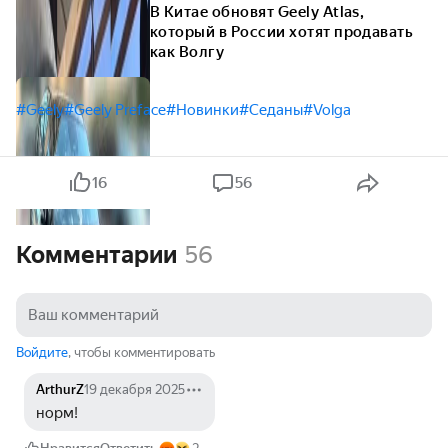
В Китае обновят Geely Atlas,
который в России хотят продавать
как Волгу
#Geely
#Geely Preface
#Новинки
#Седаны
#Volga
16
56
Комментарии
56
Войдите
, чтобы комментировать
ArthurZ
19 декабря 2025
норм!