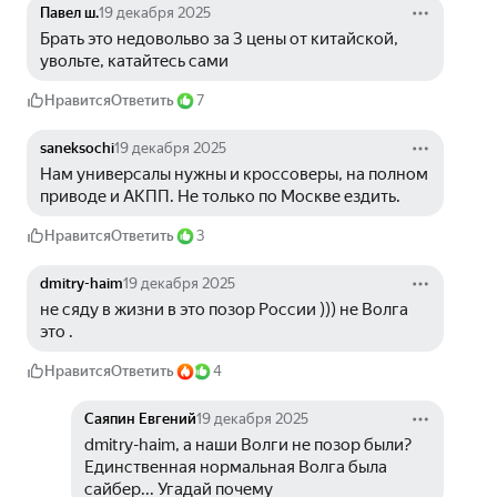
Павел ш.
19 декабря 2025
Брать это недовольво за 3 цены от китайской, 
увольте, катайтесь сами
Нравится
Ответить
7
saneksochi
19 декабря 2025
Нам универсалы нужны и кроссоверы, на полном 
приводе и АКПП. Не только по Москве ездить.
Нравится
Ответить
3
dmitry-haim
19 декабря 2025
не сяду в жизни в это позор России ))) не Волга 
это .
Нравится
Ответить
4
Саяпин Евгений
19 декабря 2025
dmitry-haim, а наши Волги не позор были? 
Единственная нормальная Волга была 
сайбер... Угадай почему