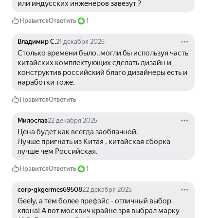
или индусских инженеров завезут ?
Нравится
Ответить
1
Владимир С.
21 декабря 2025
Столько времени было..могли бы используя часть 
китайских комплектующих сделать дизайн и 
конструктив российский благо дизайнеры есть и 
наработки тоже.
Нравится
Ответить
Милослав
22 декабря 2025
Цена будет как всегда заоблачной.
Лучше пригнать из Китая , китайская сборка 
лучше чем Российская.
Нравится
Ответить
1
corp-gkgermes69508
22 декабря 2025
Geely, а тем более префэйс - отличный выбор 
клона! А вот москвич крайне зря выбрал марку 