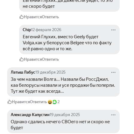
Евгений Глухих, да даже если уйдет, то это 
не скоро будет
Нравится
Ответить
Chip
12 февраля 2026
Евгений Глухих, вместо Geely будет 
Volga,как у белорусов Belgee что по факту 
всё равно одно и то же.
Нравится
Ответить
Латыш Лабус
19 декабря 2025
За чем назвали Волга... Назвали бы РоссДжил, 
каа белорусы назвали и усе продажи бы поперли. 
Тут же будет как всегда...
Нравится
Ответить
2
Александр Капустин
19 декабря 2025
Однако сдались нечего СВОего нет и скоро не 
будет