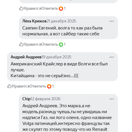
Нравится
Ответить
1
Лёха Крюков
21 декабря 2025
Саяпин Евгений, волга то как раз была 
нормальная, а вот сайбер такие себе
Нравится
Ответить
1
Андрей Андреев
19 декабря 2025
Американский Крайслер в виде Волги все был 
лучше.
Китайщина - это не серьёзно...(((
Нравится
Ответить
1
Chip
12 февраля 2026
Андрей Андреев, Это марка,а не 
модель,разницу чуешь,ты не увидишь ни 
надписи Газ, ни лого оленя, одно название 
Volga латиницей,интересно французы так 
же скулят по этому поводу что их Renault 