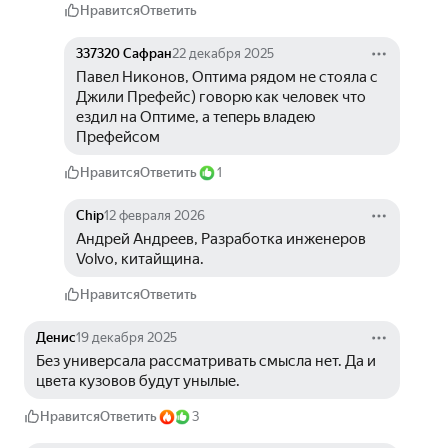
Нравится
Ответить
337320 Сафран
22 декабря 2025
Павел Никонов, Оптима рядом не стояла с 
Джили Префейс) говорю как человек что 
ездил на Оптиме, а теперь владею 
Префейсом
Нравится
Ответить
1
Chip
12 февраля 2026
Андрей Андреев, Разработка инженеров 
Volvo, китайщина.
Нравится
Ответить
Денис
19 декабря 2025
Без универсала рассматривать смысла нет. Да и 
цвета кузовов будут унылые.
Нравится
Ответить
3