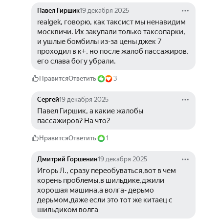
Павел Гиршик
19 декабря 2025
realgek, говорю, как таксист мы ненавидим 
москвичи. Их закупали только таксопарки, 
и ушлые бомбилы из-за цены джек 7 
проходил в к+, но после жалоб пассажиров, 
его слава богу убрали.
Нравится
Ответить
3
Сергей
19 декабря 2025
Павел Гиршик, а какие жалобы 
пассажиров? На что?
Нравится
Ответить
1
Дмитрий Горшенин
19 декабря 2025
Игорь Л., сразу переобуваться,вот в чем 
корень проблемы,в шильдике,джили 
хорошая машина,а волга- дерьмо 
дерьмом,даже если это тот же китаец с 
шильдиком волга