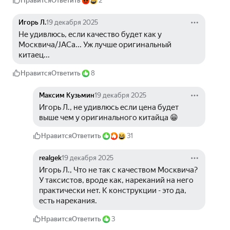
Нравится
Ответить
2
Игорь Л.
19 декабря 2025
Не удивлюсь, если качество будет как у 
Москвича/JACa... Уж лучше оригинальный 
китаец...
Нравится
Ответить
8
Максим Кузьмин
19 декабря 2025
Игорь Л., не удивлюсь если цена будет 
выше чем у оригинального китайца 😁
Нравится
Ответить
31
realgek
19 декабря 2025
Игорь Л., Что не так с качеством Москвича? 
У таксистов, вроде как, нареканий на него 
практически нет. К конструкции - это да, 
есть нарекания.
Нравится
Ответить
3