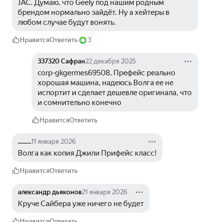
JAC. Думаю, что Geely под нашим родным 
брендом нормально зайдёт. Ну а хейтеры в 
любом случае будут вонять. 
Нравится
Ответить
3
337320 Сафран
22 декабря 2025
corp-gkgermes69508, Префейс реально 
хорошая машина, надеюсь Волга ее не 
испортит и сделает дешевле оригинала, что 
и сомнительно конечно
Нравится
Ответить
.........
11 января 2026
Волга как копия Джили Прифейс класс!
Нравится
Ответить
александр дьяконов
21 января 2026
Круче Сайбера уже ничего не будет
Нравится
Ответить