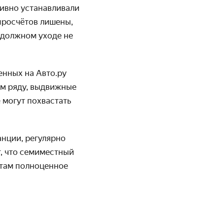
тивно устанавливали
просчётов лишены,
 должном уходе не
енных на Авто.ру
м ряду, выдвижные
 могут похвастать
нции, регулярно
т, что семиместный
 там полноценное