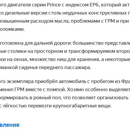
о двигателя серии Prince с индексом EP6, который ак
ако дизельные версии столь неудачных конструктивных 
 повышенным расходом масла, проблемами с ГРМ и при
поломками.
готовлена для дальней дороги: большинство представл
ые столики на просторном и трансформируемом второ
и на окнах, множество ниш для хранения, а некоторые
оманкой сиденья переднего пассажира.
го экземпляра приобрёл автомобиль с пробегом из Фра
аменил ГРМ вместе с помпой. Хозяин особенно выделяе
ормировать в ровный пол, что позволяет организовать
 с лёгкостью перевезти крупногабаритные вещи.
явление