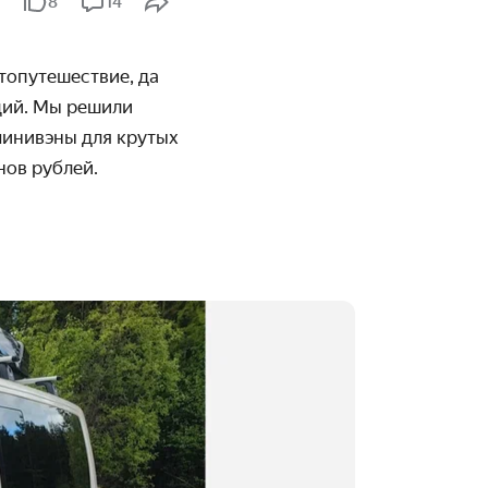
8
14
топутешествие, да
щий. Мы решили
минивэны для крутых
нов рублей.