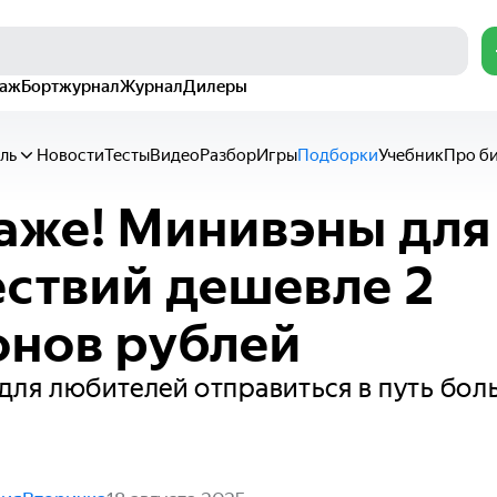
раж
Бортжурнал
Журнал
Дилеры
ль
Новости
Тесты
Видео
Разбор
Игры
Подборки
Учебник
Про б
аже! Минивэны для
ствий дешевле 2
нов рублей
для любителей отправиться в путь бо