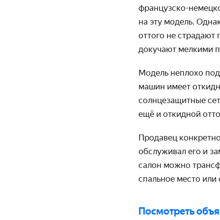
французско-немецког
на эту модель. Одн
оттого не страдают
докучают мелкими 
Модель неплохо под
машин имеет откидн
солнцезащитные сетк
ещё и откидной отт
Продавец конкретно
обслуживал его и з
салон можно трансф
спальное место или
Посмотреть объ