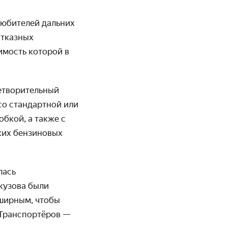
любителей дальних
отказных
имость которой в
етворительный
со стандартной или
бкой, а также с
ких бензиновых
лась
кузова были
бширным, чтобы
 Транспортёров —