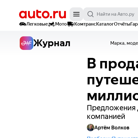
Легковые
Мото
Комтранс
Каталог
Отчёты
Га
Журнал
Марка, моде
В прод
путеше
миллио
Предложения 
компанией
Артём Волков