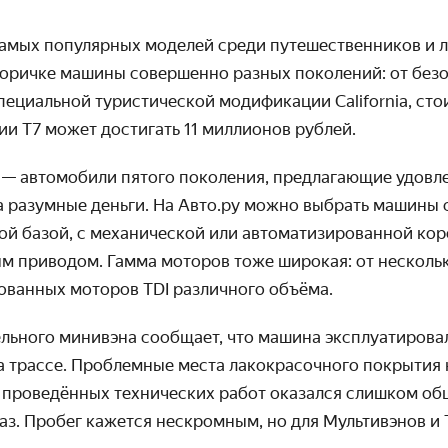
 самых популярных моделей среди путешественников и 
вторичке машины совершенно разных поколений: от без
пециальной туристической модификации California, сто
ии T7 может достигать 11 миллионов рублей.
 — автомобили пятого поколения, предлагающие удовл
а разумные деньги. На Авто.ру можно выбрать машины 
ой базой, с механической или автоматизированной коро
м приводом. Гамма моторов тоже широкая: от несколь
рованных моторов TDI различного объёма.
ельного минивэна сообщает, что машина эксплуатирова
 трассе. Проблемные места лакокрасочного покрытия 
к проведённых технических работ оказался слишком о
раз. Пробег кажется нескромным, но для Мультивэнов и