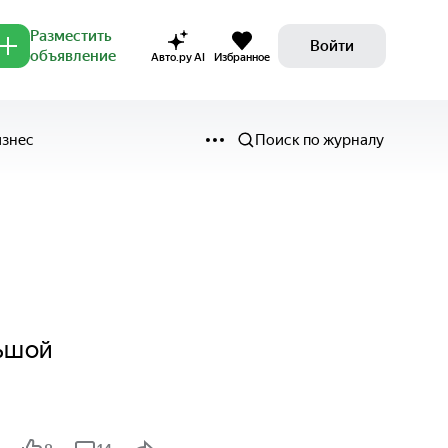
Разместить
Войти
объявление
Авто.ру AI
Избранное
изнес
Поиск по журналу
льшой