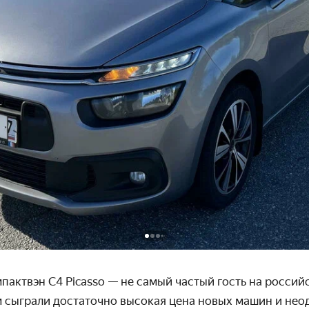
актвэн С4 Picasso — не самый частый гость на российс
м сыграли достаточно высокая цена новых машин и нео