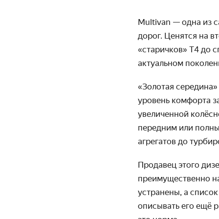
Multivan — одна из
дорог. Ценятся на 
«старичков» Т4 до с
актуальном поколен
«Золотая середина»
уровень комфорта з
увеличенной колёсн
передним или полны
агрегатов до турби
Продавец этого диз
преимущественно на
устранены, а списо
описывать его ещё 