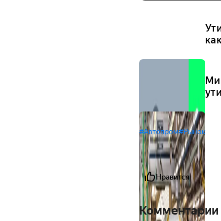
Ут
ка
Ми
ут
#Автопром
#Рынок
Нравится
Комментарии