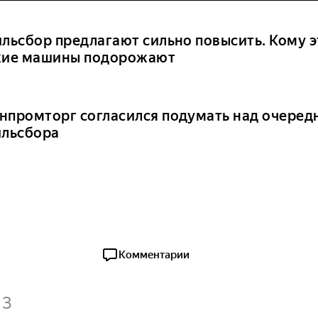
ильсбор предлагают сильно повысить. Кому э
кие машины подорожают
нпромторг согласился подумать над очере
ильсбора
Комментарии
3