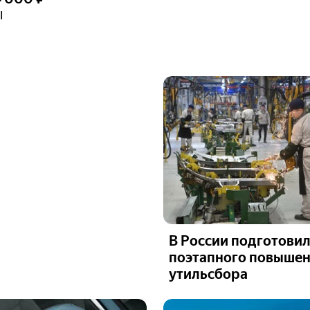
I
В России подготовил
поэтапного повыше
утильсбора