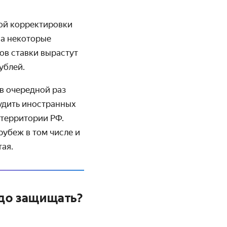
вой корректировки
на некоторые
ров ставки вырастут
ублей.
в очередной раз
удить иностранных
 территории РФ.
рубеж в том числе и
тая.
адо защищать?