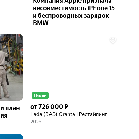
Компания Apple признала
несовместимость iPhone 15
и беспроводных зарядок
BMW
Ещё 6
фото
Новый
от
726 000 ₽
и план
Lada (ВАЗ) Granta I Рестайлинг
ния
2026