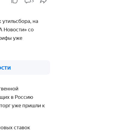
3
 утильсбора, на
А Новости» со
арифы уже
ости
твенной
ющих в Россию
торг уже пришли к
новых ставок