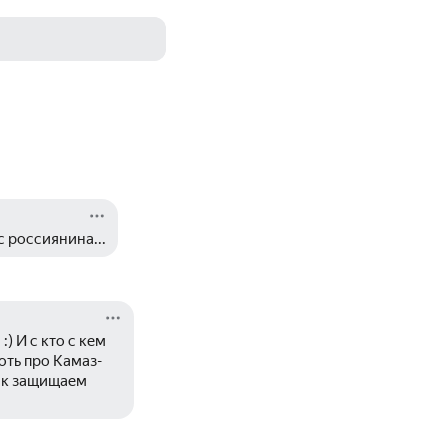
с россиянина...
 И с кто с кем 
оть про Камаз-
ак защищаем 