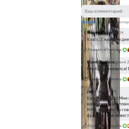
Войдите
, чтобы комментир
Николай
31 мая 2024
Класс, с каждым дне
Нравится
Ответить
Юрий Шальнов
1 июня 
Кто бы сомневался! 
Нравится
Ответить
Ден
3 июня 2024
Какой же бред! Мне в
конкурировать плани
МАЗ-Урал что-то гов
французские инвести
Нравится
Ответить