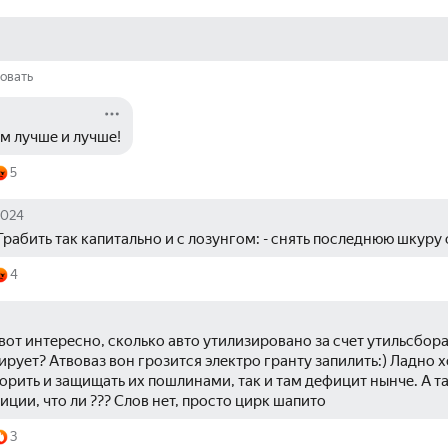
овать
м лучше и лучше!
5
2024
Грабить так капитально и с лозунгом: - снять последнюю шкуру 
4
от интересно, сколько авто утилизировано за счет утильсбора :)
рует? Атвоваз вон грозится электро гранту запилить:) Ладно х
орить и защищать их пошлинами, так и там дефицит нынче. А т
ции, что ли ??? Слов нет, просто цирк шапито 
3