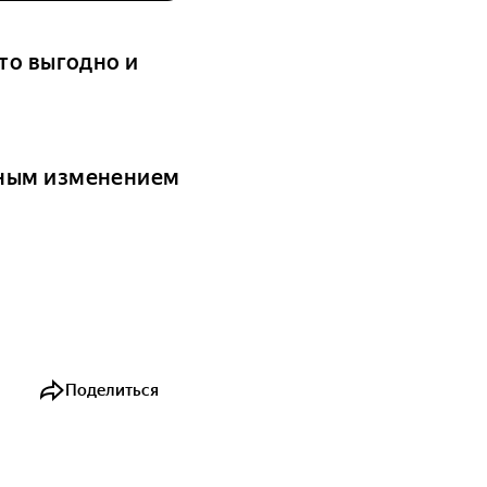
то выгодно и
дным изменением
Поделиться