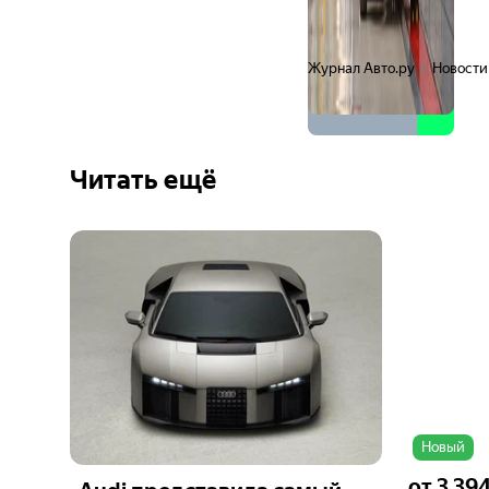
Журнал Авто.ру
Новости
Читать ещё
Ещё 6
фото
Новый
от
3 39