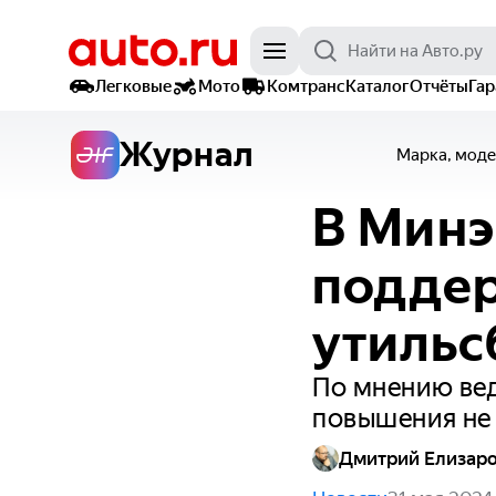
Легковые
Мото
Комтранс
Каталог
Отчёты
Га
Журнал
Марка, моде
В Минэ
подде
утильс
По мнению вед
повышения не
Дмитрий Елизар