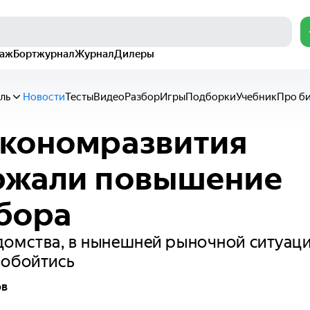
раж
Бортжурнал
Журнал
Дилеры
ль
Новости
Тесты
Видео
Разбор
Игры
Подборки
Учебник
Про б
кономразвития
ржали повышение
бора
омства, в нынешней рыночной ситуаци
 обойтись
ов