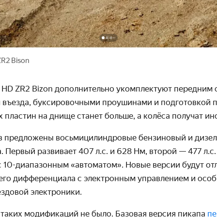
ZR2 Bison
o HD ZR2 Bizon
дополнительно укомплектуют передним 
 въезда,
буксировочными проушинами и подготовкой п
 пластин на днище станет больше, а колёса получат ин
в предложены восьмицилиндровые бензиновый и дизел
 Первый развивает 407 л.с. и 628 Нм, второй — 477 л.с.
с 10-диапазонным «автоматом». Новые версии будут от
его дифференциала с электронным управлением и ос
здовой электроники.
D таких модификаций не было. Базовая версия пикапа
п