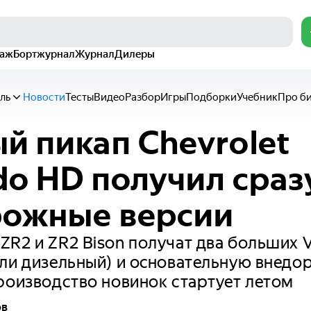
раж
Бортжурнал
Журнал
Дилеры
ль
Новости
Тесты
Видео
Разбор
Игры
Подборки
Учебник
Про б
й пикап Chevrolet
ado HD получил сраз
рожные версии
R2 и ZR2 Bison получат два больших 
или дизельный) и основательную внед
роизводство новинок стартует летом
ов