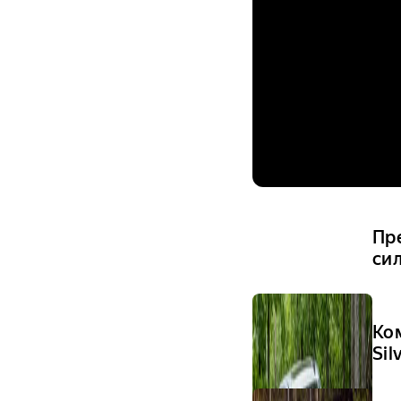
Пре
сил
Ко
Sil