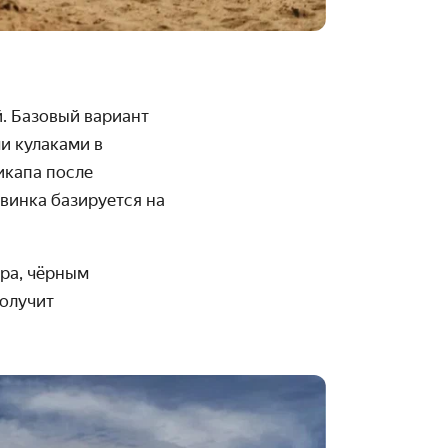
й.
Базовый вариант
и кулаками в
икапа после
винка базируется на
ра, чёрным
получит