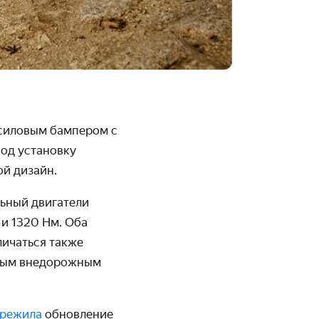
силовым бампером с
од установку
ой дизайн.
ьный двигатели
 и 1320 Нм. Оба
личаться также
обым внедорожным
ережила
обновление