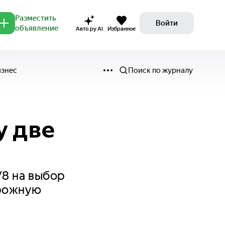
Разместить
Войти
объявление
Авто.ру AI
Избранное
изнес
Поиск по журналу
у две
V8 на выбор
орожную