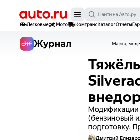
Легковые
Мото
Комтранс
Каталог
Отчёты
Га
Журнал
Марка, моде
Тяжёлы
Silver
внедо
Модификации Z
(бензиновый 
подготовку. П
Дмитрий Елизар