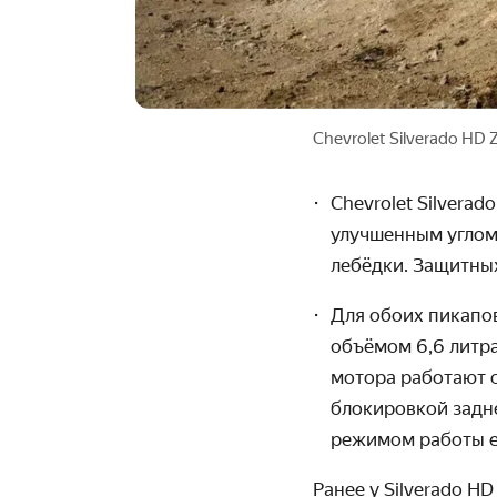
Chevrolet Silverado HD 
Chevrolet Silverad
улучшенным углом
лебёдки. Защитных
Для обоих пикапо
объёмом 6,6 литра.
мотора работают 
блокировкой задн
режимом работы е
Ранее у Silverado H