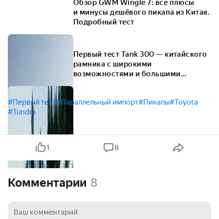
Обзор GWM Wingle 7: все плюсы
и минусы дешёвого пикапа из Китая.
Подробный тест
Первый тест Tank 300 — китайского
рамника с широкими
возможностями и большими
амбициями
#Первый тест
#Параллельный импорт
#Пикапы
#Toyota
#Tundra
1
8
Комментарии
8