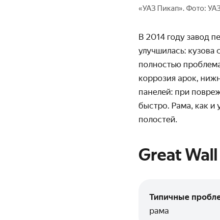
«УАЗ Пикап». Фото: УА
В 2014 году завод п
улучшилась: кузова 
полностью проблема
коррозия арок, ниж
панелей: при повре
быстро. Рама, как и
полостей.
Great Wall
Типичные пробл
рама