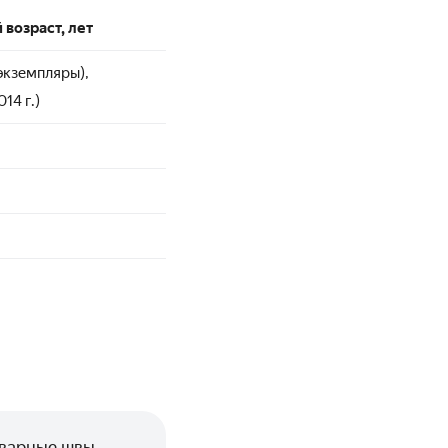
возраст, лет
экземпляры),
14 г.)
 сварные швы