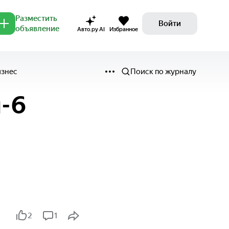
Разместить
Войти
объявление
Авто.ру AI
Избранное
изнес
Поиск по журналу
п-6
2
1