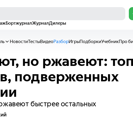
раж
Бортжурнал
Журнал
Дилеры
ль
Новости
Тесты
Видео
Разбор
Игры
Подборки
Учебник
Про б
ют, но ржавеют: то
в, подверженных
зии
 ржавеют быстрее остальных
кий