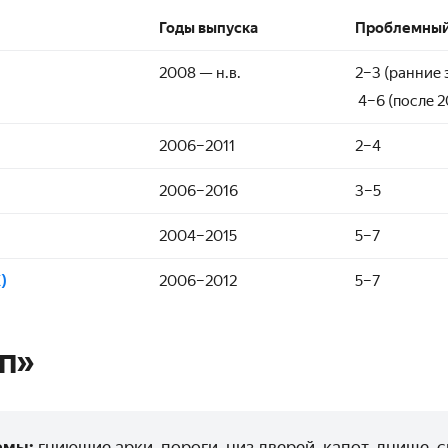
Годы выпуска
Проблемный 
2008 — н.в.
2–3 (ранние 
4–6 (после 20
2006–2011
2–4
2006–2016
3–5
2004–2015
5–7
)
2006–2012
5–7
п»
емы:
гниющие арки, пороги, низ дверей, капот, днище,