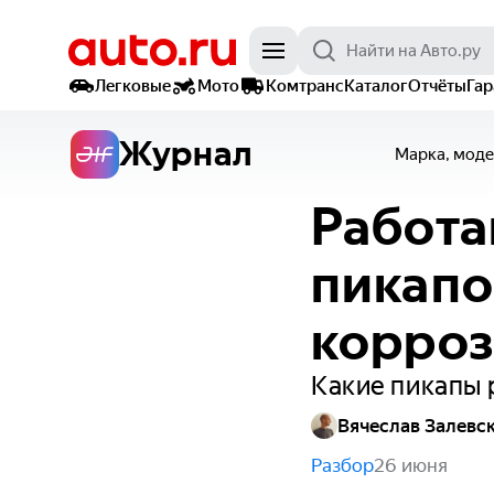
Легковые
Мото
Комтранс
Каталог
Отчёты
Га
Журнал
Марка, моде
Работа
пикапо
корро
Какие пикапы
Вячеслав Залевс
Разбор
26 июня