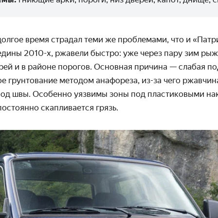
долгое время страдал теми же проблемами, что и «Патр
дины 2010-х, ржавели быстро: уже через пару зим рыж
рей и в районе порогов. Основная причина — слабая по
е грунтование методом анафореза, из-за чего ржавчина
под швы. Особенно уязвимы зоны под пластиковыми на
постоянно скапливается грязь.