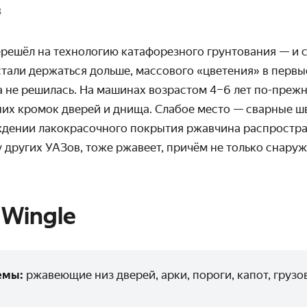
З
ерешёл на технологию катафорезного грунтования — и 
стали держаться дольше, массового «цветения» в первы
 не решилась. На машинах возрастом 4–6 лет по-прежн
них кромок дверей и днища. Слабое место — сварные ш
ждении лакокрасочного покрытия ржавчина распростра
 у других УАЗов, тоже ржавеет, причём не только снаруж
 Wingle
емы:
ржавеющие низ дверей, арки, пороги, капот, грузо