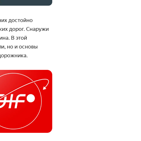
 них достойно
ких дорог. Снаружи
на. В этой
и, но и основы
едорожника.