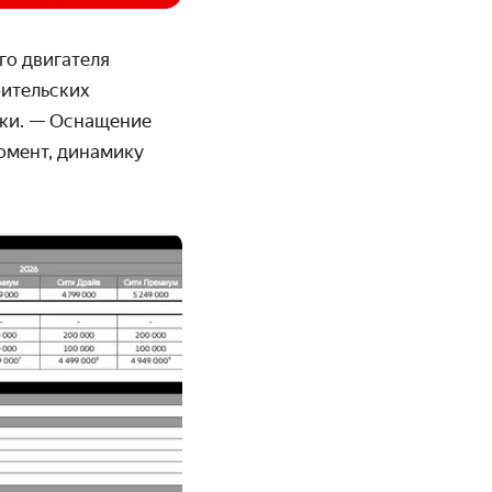
го двигателя
бительских
рки. — Оснащение
омент, динамику