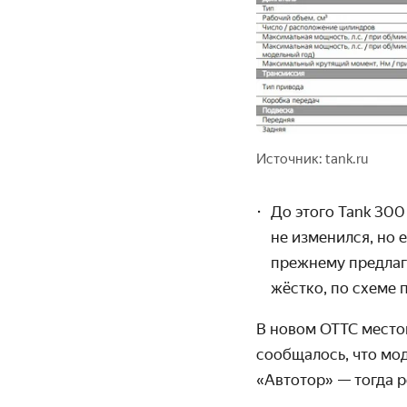
Источник: tank.ru
До этого Tank 30
не изменился, но 
прежнему предлаг
жёстко, по схеме 
В новом ОТТС местом
сообщалось, что мо
«Автотор» — тогда 