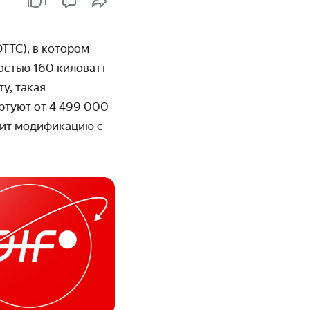
1
ТТС), в котором
остью 160 киловатт
у, такая
ртуют от 4 499 000
енит модификацию с