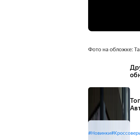
Фото на обложке: Ta
Др
об
То
Ав
#Новинки
#Кроссовер