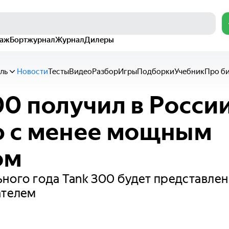
раж
Бортжурнал
Журнал
Дилеры
ль
Новости
Тесты
Видео
Разбор
Игры
Подборки
Учебник
Про б
00 получил в Росси
 с менее мощным
ом
ного года Tank 300 будет представлен 
ателем