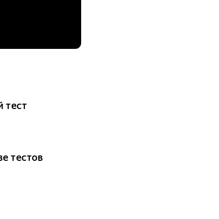
й тест
ве тестов