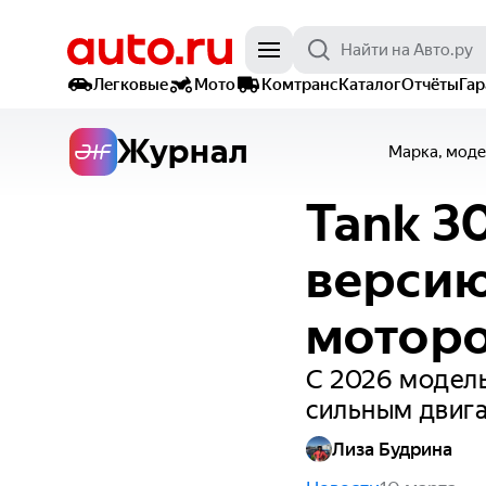
Легковые
Мото
Комтранс
Каталог
Отчёты
Га
Журнал
Марка, моде
Tank 3
версию
мотор
С 2026 модель
сильным двиг
Лиза Будрина