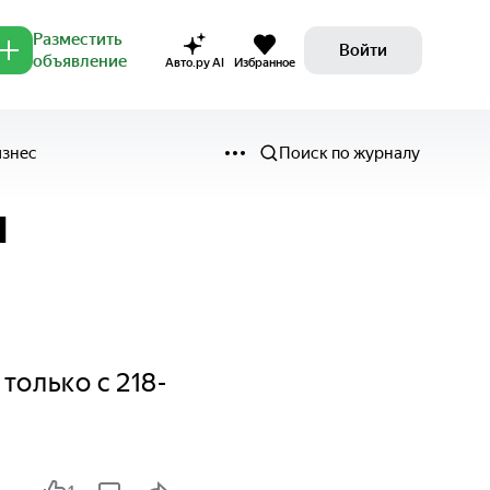
Разместить
Войти
объявление
Авто.ру AI
Избранное
изнес
Поиск по журналу
и
только с 218-