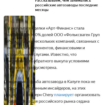
Рассказываем, чем занимались
российские автозаводы последние
месяцы
В результате сделки «Арт-Финанс» стала
владельцем 100% долей ООО «Фольксваген Груп
Рус», а также нескольких компаний, связанных с
поставкой компонентов, финансовыми и
страховыми услугами. Известно, что
возможность обратного выкупа условиями
сделки не предусмотрена.
Официально судьба автозавода в Калуге пока не
прояснена. По данным инсайдеров, на этих
мощностях концерн
Chery
планирует
организовать
производство для российского рынка седана