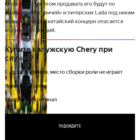
Omoda
S
5. При этом продавать его будут по
примеру «Москвичей» и питерских
Lada
под неким
новым брендом: китайский концерн опасается
вторичных санкций.
Купите калужскую Chery при
случае?
С удовольствием, место сборки роли не играет
Зависит от цены
Предпочту оригинал
ПОДОЖДИТЕ